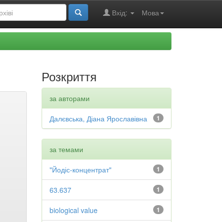
Вхід:
Мова
Розкриття
за авторами
Далєвська, Діана Ярославівна
1
за темами
"Йодіс-концентрат"
1
63.637
1
biological value
1