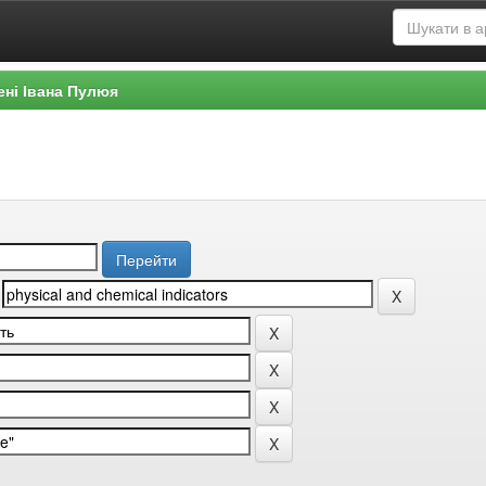
ені Івана Пулюя