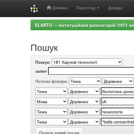
Домівка
Перегляд
Довідка
Skip
ELARTU — Інституційний репозитарій ТНТУ ім
navigation
Пошук
Пошук:
запит
Поточні фільтри:
Почати новий пошук