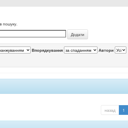
в пошуку.
Впорядкування
Автори
назад
1