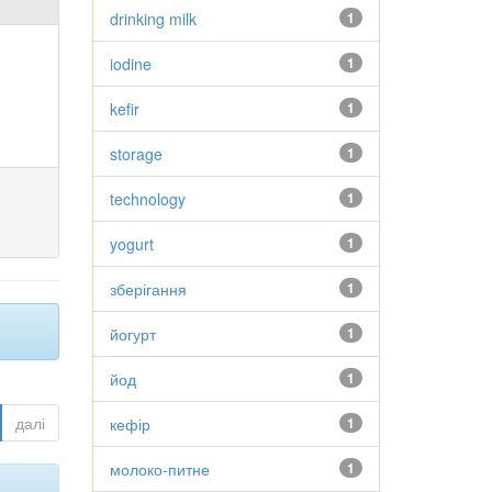
drinking milk
1
iodine
1
kefir
1
storage
1
technology
1
yogurt
1
зберігання
1
йогурт
1
йод
1
далі
кефір
1
молоко-питне
1