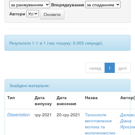
Впорядкування
Автори
Результати 1-1 зі 1 (час пошуку: 0.003 секунди).
назад
1
далі
Знайдені матеріали:
Тип
Дата
Дата
Назва
Автор(
випуску
внесення
Dissertation
гру-2021
20-гру-2021
Технологія
Далєвс
виготовлення
Діана
молока та
Яросла
молочнокислих