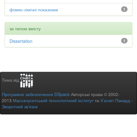
фізико-хімічні показники
1
за типом вмісту
Dissertation
1
Тема від
Програмне забезпечення DSpace
Авторські права © 2002-
2013
Массачусетський технологічний інститут
та
Х’юлет Пакард
-
Зворотний зв’язок