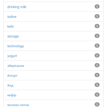
drinking milk
1
iodine
1
kefir
1
storage
1
technology
1
yogurt
1
зберігання
1
йогурт
1
йод
1
кефір
1
молоко-питне
1