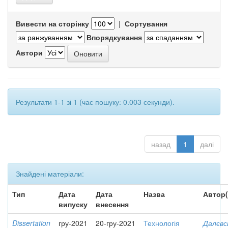
Вивести на сторінку
|
Сортування
Впорядкування
Автори
Результати 1-1 зі 1 (час пошуку: 0.003 секунди).
назад
1
далі
Знайдені матеріали:
Тип
Дата
Дата
Назва
Автор(
випуску
внесення
Dissertation
гру-2021
20-гру-2021
Технологія
Далєвс