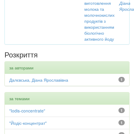
виготовлення
Діана
молока та
Яросла
молочнокислих
продуктів з
використанням
біологічно
активного йоду
Розкриття
за авторами
Далєвська, Діана Ярославівна
1
за темами
"Iodis-concentrate"
1
"Йодіс-концентрат"
1