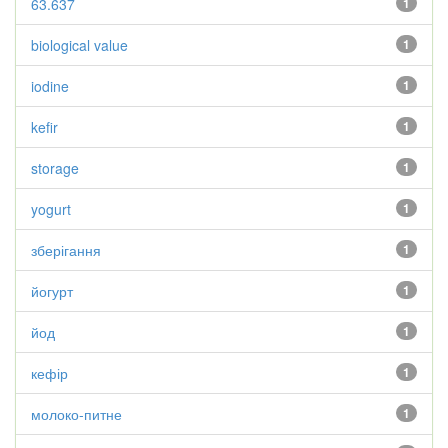
63.637
1
biological value
1
iodine
1
kefir
1
storage
1
yogurt
1
зберігання
1
йогурт
1
йод
1
кефір
1
молоко-питне
1