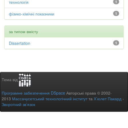
технологія
1
фізико-хімічні показники
1
за типом вмісту
Dissertation
1
Тема від
Програмне забезпечення DSpace
Авторські права © 2002-
2013
Массачусетський технологічний інститут
та
Х’юлет Пакард
-
Зворотний зв’язок