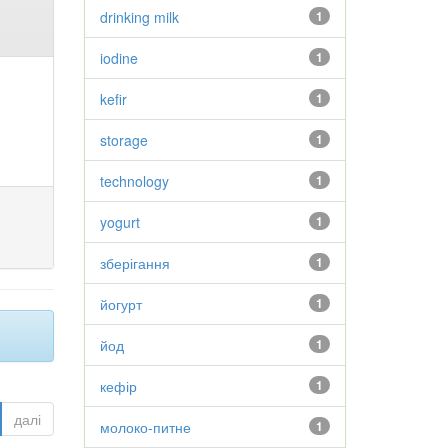
drinking milk
1
iodine
1
kefir
1
storage
1
technology
1
yogurt
1
зберігання
1
йогурт
1
йод
1
кефір
1
далі
молоко-питне
1