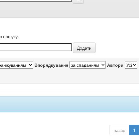
в пошуку.
Впорядкування
Автори
назад
1