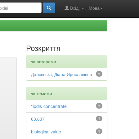
Вхід:
Мова
Розкриття
за авторами
Далєвська, Діана Ярославівна
1
за темами
"Iodis-concentrate"
1
63.637
1
biological value
1