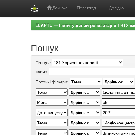
Домівка
Перегляд
Довідка
Skip
ELARTU — Інституційний репозитарій ТНТУ ім
navigation
Пошук
Пошук:
запит
Поточні фільтри: