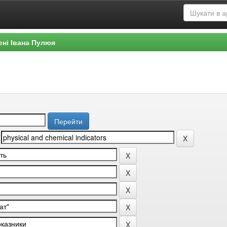
ені Івана Пулюя