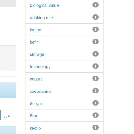
biological value
1
drinking milk
1
iodine
1
kefir
1
storage
1
technology
1
yogurt
1
зберігання
1
йогурт
1
далі
йод
1
кефір
1