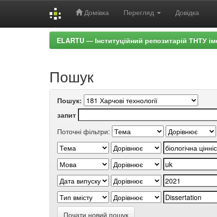
Домівка
Перегляд
Довідка
Skip
ELARTU — Інституційний репозитарій ТНТУ ім
navigation
Пошук
Пошук:
запит
Поточні фільтри:
Почати новий пошук