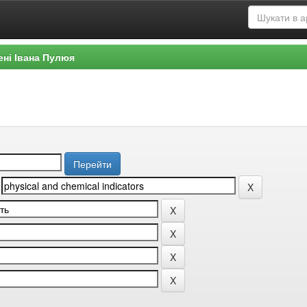
ені Івана Пулюя