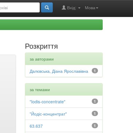
Вхід:
Мова
Розкриття
за авторами
Далєвська, Діана Ярославівна
1
за темами
"Iodis-concentrate"
1
"Йодіс-концентрат"
1
63.637
1