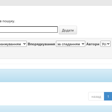
в пошуку.
Впорядкування
Автори
назад
1