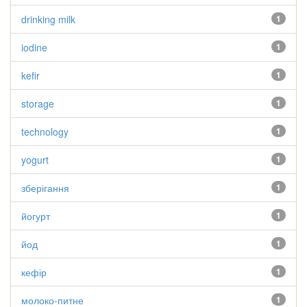
drinking milk
1
iodine
1
kefir
1
storage
1
technology
1
yogurt
1
зберігання
1
йогурт
1
йод
1
кефір
1
молоко-питне
1