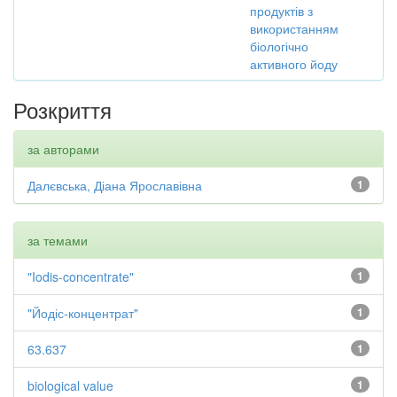
продуктів з
використанням
біологічно
активного йоду
Розкриття
за авторами
Далєвська, Діана Ярославівна
1
за темами
"Iodis-concentrate"
1
"Йодіс-концентрат"
1
63.637
1
biological value
1