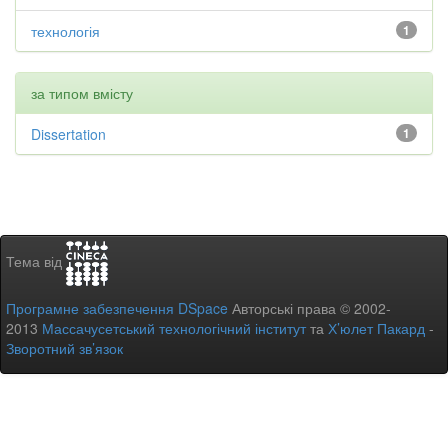
технологія
1
за типом вмісту
Dissertation
1
Тема від
Програмне забезпечення DSpace
Авторські права © 2002-
2013
Массачусетський технологічний інститут
та
Х’юлет Пакард
-
Зворотний зв’язок