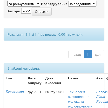
Впорядкування
Автори
Результати 1-1 зі 1 (час пошуку: 0.001 секунди).
назад
1
далі
Знайдені матеріали:
Тип
Дата
Дата
Назва
Автор(
випуску
внесення
Dissertation
гру-2021
20-гру-2021
Технологія
Далєвс
виготовлення
Діана
молока та
Яросла
молочнокислих