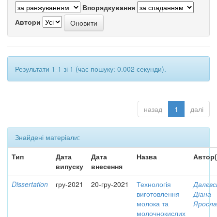
Впорядкування
Автори
Результати 1-1 зі 1 (час пошуку: 0.002 секунди).
назад
1
далі
Знайдені матеріали:
Тип
Дата
Дата
Назва
Автор(
випуску
внесення
Dissertation
гру-2021
20-гру-2021
Технологія
Далєвс
виготовлення
Діана
молока та
Яросла
молочнокислих