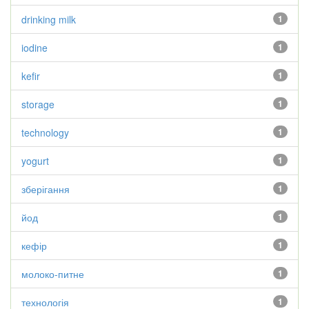
drinking milk
1
iodine
1
kefir
1
storage
1
technology
1
yogurt
1
зберігання
1
йод
1
кефір
1
молоко-питне
1
технологія
1