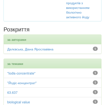
продуктів з
використанням
біологічно
активного йоду
Розкриття
за авторами
Далєвська, Діана Ярославівна
1
за темами
"Iodis-concentrate"
1
"Йодіс-концентрат"
1
63.637
1
biological value
1