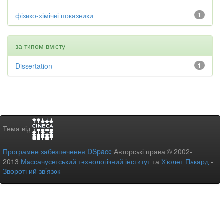
фізико-хімічні показники
1
за типом вмісту
Dissertation
1
Тема від
Програмне забезпечення DSpace
Авторські права © 2002-
2013
Массачусетський технологічний інститут
та
Х’юлет Пакард
-
Зворотний зв’язок