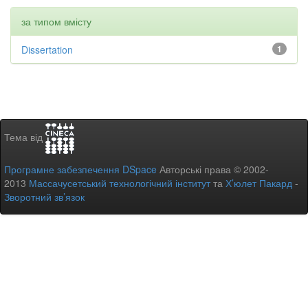
за типом вмісту
Dissertation
1
Тема від
Програмне забезпечення DSpace
Авторські права © 2002-
2013
Массачусетський технологічний інститут
та
Х’юлет Пакард
-
Зворотний зв’язок