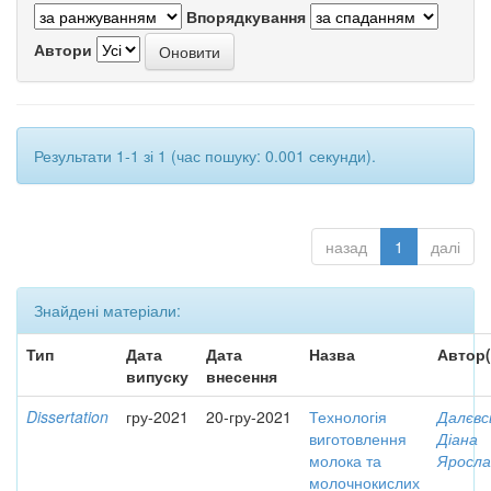
Впорядкування
Автори
Результати 1-1 зі 1 (час пошуку: 0.001 секунди).
назад
1
далі
Знайдені матеріали:
Тип
Дата
Дата
Назва
Автор(
випуску
внесення
Dissertation
гру-2021
20-гру-2021
Технологія
Далєвс
виготовлення
Діана
молока та
Яросла
молочнокислих