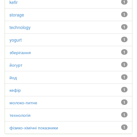
kefir
1
storage
1
technology
1
yogurt
1
зберігання
1
йогурт
1
йод
1
кефір
1
молоко-питне
1
технологія
1
фізико-хімічні показники
1