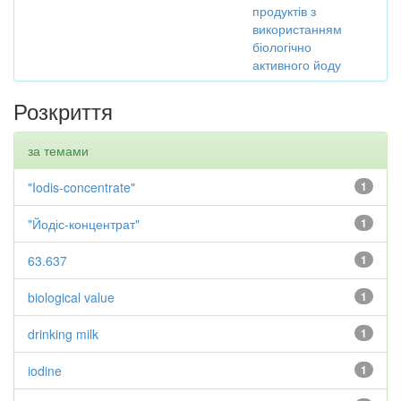
продуктів з
використанням
біологічно
активного йоду
Розкриття
за темами
"Iodis-concentrate"
1
"Йодіс-концентрат"
1
63.637
1
biological value
1
drinking milk
1
iodine
1