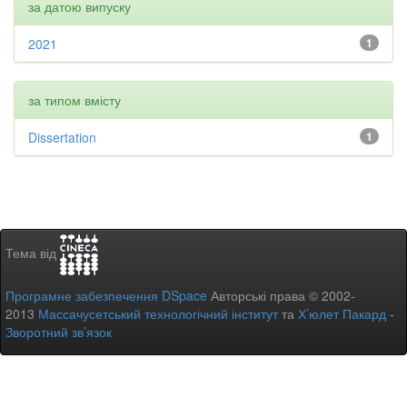
за датою випуску
2021
1
за типом вмісту
Dissertation
1
Тема від
Програмне забезпечення DSpace
Авторські права © 2002-
2013
Массачусетський технологічний інститут
та
Х’юлет Пакард
-
Зворотний зв’язок