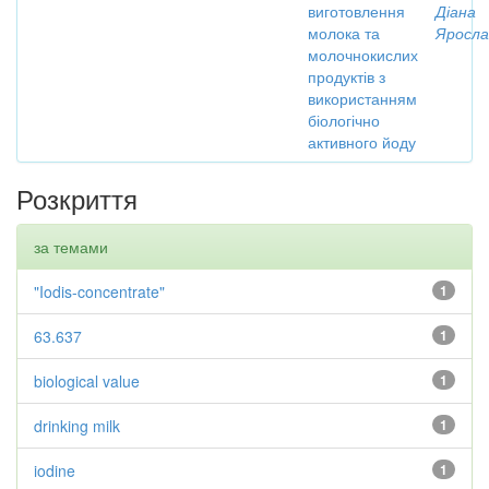
виготовлення
Діана
молока та
Яросла
молочнокислих
продуктів з
використанням
біологічно
активного йоду
Розкриття
за темами
"Iodis-concentrate"
1
63.637
1
biological value
1
drinking milk
1
iodine
1