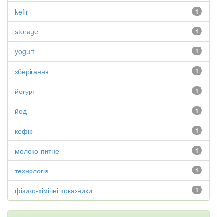
kefir
1
storage
1
yogurt
1
зберігання
1
йогурт
1
йод
1
кефір
1
молоко-питне
1
технологія
1
фізико-хімічні показники
1