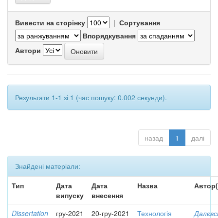
Вивести на сторінку
|
Сортування
Впорядкування
Автори
Результати 1-1 зі 1 (час пошуку: 0.002 секунди).
назад
1
далі
Знайдені матеріали:
Тип
Дата
Дата
Назва
Автор(
випуску
внесення
Dissertation
гру-2021
20-гру-2021
Технологія
Далєвс