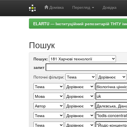
Домівка
Перегляд
Довідка
Skip
ELARTU — Інституційний репозитарій ТНТУ ім
navigation
Пошук
Пошук:
запит
Поточні фільтри: