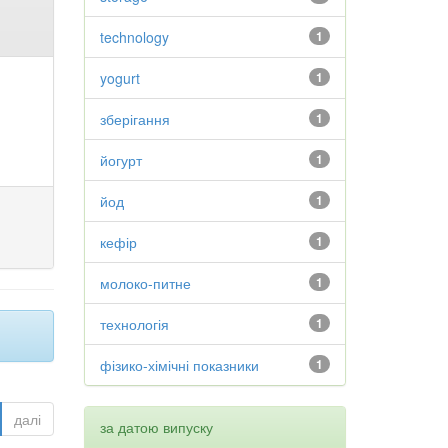
technology
1
yogurt
1
зберігання
1
йогурт
1
йод
1
кефір
1
молоко-питне
1
технологія
1
фізико-хімічні показники
1
далі
за датою випуску