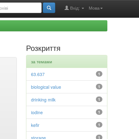
Вхід:
Мова
Розкриття
за темами
63.637
1
biological value
1
drinking milk
1
iodine
1
kefir
1
storage
1