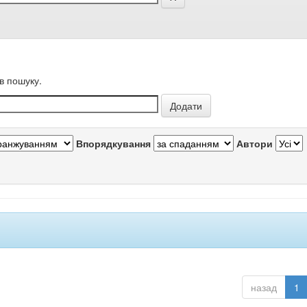
в пошуку.
Впорядкування
Автори
назад
1