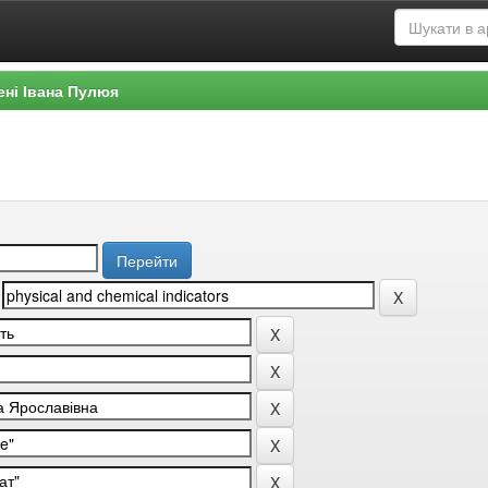
ені Івана Пулюя