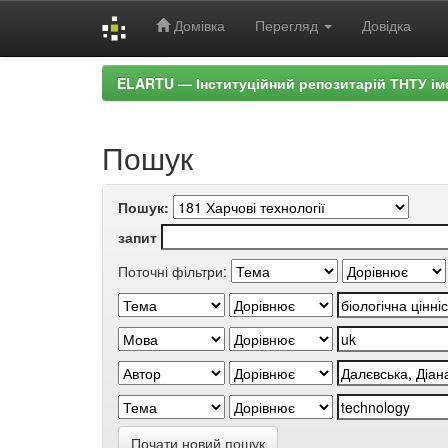
Домівка
Перегляд
Довідка
Skip
ELARTU — Інституційний репозитарій ТНТУ ім
navigation
Пошук
Пошук:
запит
Поточні фільтри:
Почати новий пошук