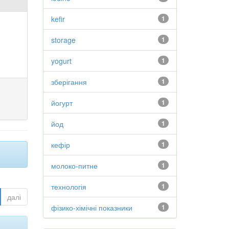
kefir
1
storage
1
yogurt
1
зберігання
1
йогурт
1
йод
1
кефір
1
молоко-питне
1
технологія
1
далі
фізико-хімічні показники
1