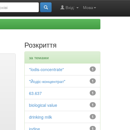
Вхід:
Мова
Розкриття
за темами
"Iodis-concentrate"
1
"Йодіс-концентрат"
1
63.637
1
biological value
1
drinking milk
1
iodine
1