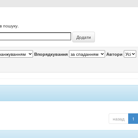
в пошуку.
Впорядкування
Автори
назад
1