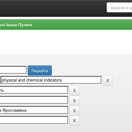
ені Івана Пулюя