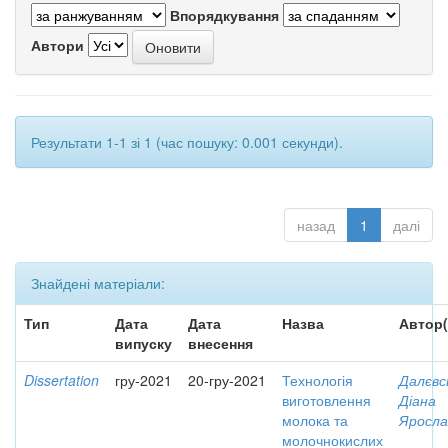
Впорядкування
Автори
Результати 1-1 зі 1 (час пошуку: 0.001 секунди).
назад
1
далі
Знайдені матеріали:
Тип
Дата
Дата
Назва
Автор(
випуску
внесення
Dissertation
гру-2021
20-гру-2021
Технологія
Далєвс
виготовлення
Діана
молока та
Яросла
молочнокислих