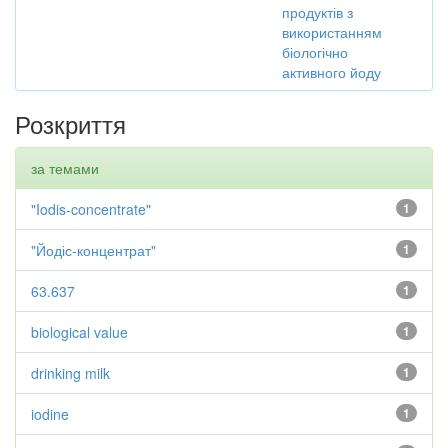
продуктів з
використанням
біологічно
активного йоду
Розкриття
за темами
"Iodis-concentrate"
1
"Йодіс-концентрат"
1
63.637
1
biological value
1
drinking milk
1
iodine
1