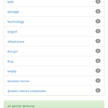
kefir
1
storage
1
technology
1
yogurt
1
зберігання
1
йогурт
1
йод
1
кефір
1
молоко-питне
1
фізико-хімічні показники
1
за датою випуску