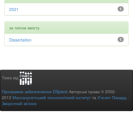
2021
1
за типом вмісту
Dissertation
1
Тема від
Програмне забезпечення DSpace
Авторські права © 2002-
2013
Массачусетський технологічний інститут
та
Х’юлет Пакард
-
Зворотний зв’язок