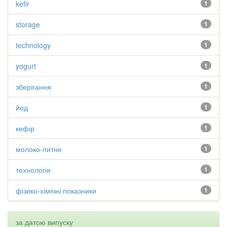
kefir
1
storage
1
technology
1
yogurt
1
зберігання
1
йод
1
кефір
1
молоко-питне
1
технологія
1
фізико-хімічні показники
1
за датою випуску