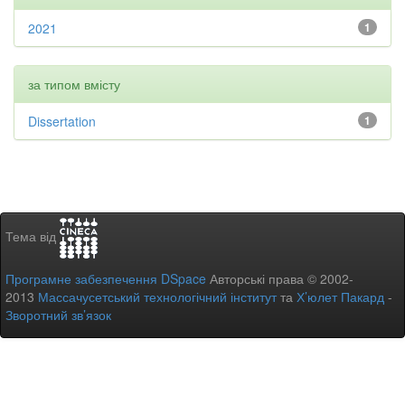
2021
1
за типом вмісту
Dissertation
1
Тема від
Програмне забезпечення DSpace
Авторські права © 2002-
2013
Массачусетський технологічний інститут
та
Х’юлет Пакард
-
Зворотний зв’язок