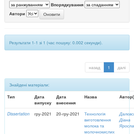
Впорядкування
Автори
Результати 1-1 зі 1 (час пошуку: 0.002 секунди).
назад
1
далі
Знайдені матеріали:
Тип
Дата
Дата
Назва
Автор(
випуску
внесення
Dissertation
гру-2021
20-гру-2021
Технологія
Далєвс
виготовлення
Діана
молока та
Яросла
молочнокислих