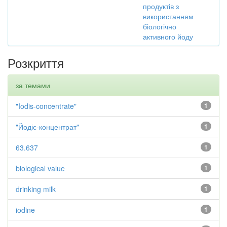
продуктів з
використанням
біологічно
активного йоду
Розкриття
за темами
"Iodis-concentrate"
1
"Йодіс-концентрат"
1
63.637
1
biological value
1
drinking milk
1
iodine
1