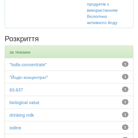
продуктів з
використанням
біологічно
активного йоду
Розкриття
за темами
"Iodis-concentrate"
1
"Йодіс-концентрат"
1
63.637
1
biological value
1
drinking milk
1
iodine
1