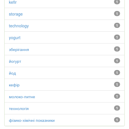
kefir
1
storage
1
technology
1
yogurt
1
зберігання
1
йогурт
1
йод
1
кефір
1
молоко-питне
1
технологія
1
фізико-хімічні показники
1