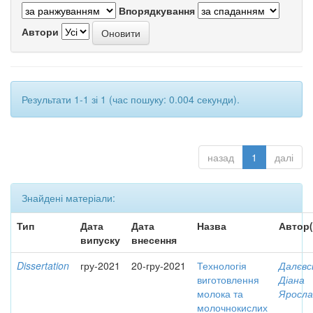
Впорядкування
Автори
Результати 1-1 зі 1 (час пошуку: 0.004 секунди).
назад
1
далі
Знайдені матеріали:
Тип
Дата
Дата
Назва
Автор(
випуску
внесення
Dissertation
гру-2021
20-гру-2021
Технологія
Далєвс
виготовлення
Діана
молока та
Яросла
молочнокислих