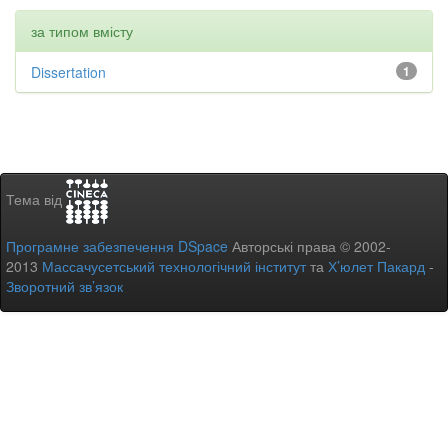
за типом вмісту
Dissertation
1
Тема від
Програмне забезпечення DSpace
Авторські права © 2002-
2013
Массачусетський технологічний інститут
та
Х’юлет Пакард
-
Зворотний зв’язок