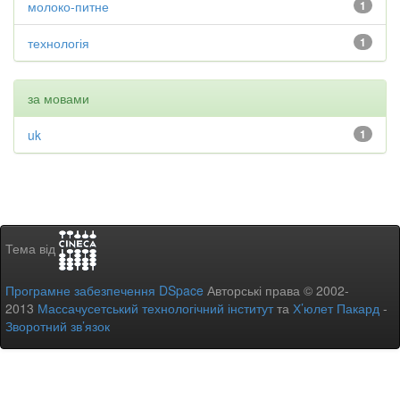
молоко-питне
1
технологія
1
за мовами
uk
1
Тема від
Програмне забезпечення DSpace
Авторські права © 2002-
2013
Массачусетський технологічний інститут
та
Х’юлет Пакард
-
Зворотний зв’язок