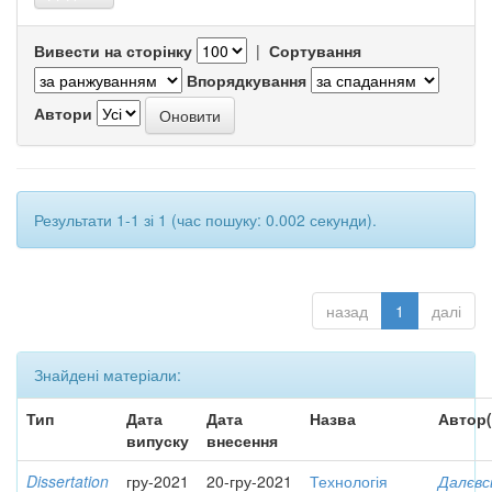
Вивести на сторінку
|
Сортування
Впорядкування
Автори
Результати 1-1 зі 1 (час пошуку: 0.002 секунди).
назад
1
далі
Знайдені матеріали:
Тип
Дата
Дата
Назва
Автор(
випуску
внесення
Dissertation
гру-2021
20-гру-2021
Технологія
Далєвс