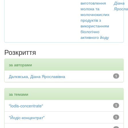
виготовлення
Діана
молока та
Яросла
молочнокислих
продуктів з
використанням
біологічно
активного йоду
Розкриття
за авторами
Далєвська, Діана Ярославівна
1
за темами
"Iodis-concentrate"
1
"Йодіс-концентрат"
1