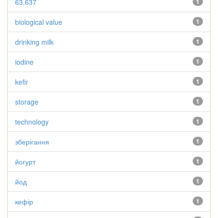
63.637
1
biological value
1
drinking milk
1
iodine
1
kefir
1
storage
1
technology
1
зберігання
1
йогурт
1
йод
1
кефір
1