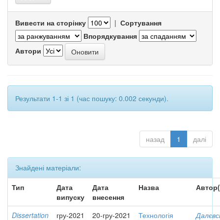
Вивести на сторінку
|
Сортування
Впорядкування
Автори
Результати 1-1 зі 1 (час пошуку: 0.002 секунди).
назад
1
далі
Знайдені матеріали:
Тип
Дата
Дата
Назва
Автор(
випуску
внесення
Dissertation
гру-2021
20-гру-2021
Технологія
Далєвс