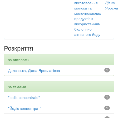
виготовлення
Діана
молока та
Яросла
молочнокислих
продуктів з
використанням
біологічно
активного йоду
Розкриття
за авторами
Далєвська, Діана Ярославівна
1
за темами
"Iodis-concentrate"
1
"Йодіс-концентрат"
1