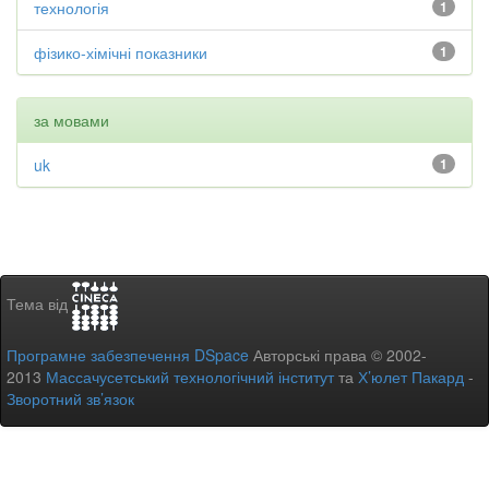
технологія
1
фізико-хімічні показники
1
за мовами
uk
1
Тема від
Програмне забезпечення DSpace
Авторські права © 2002-
2013
Массачусетський технологічний інститут
та
Х’юлет Пакард
-
Зворотний зв’язок