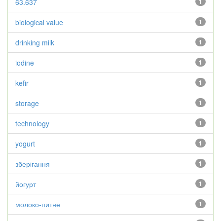
63.637
1
biological value
1
drinking milk
1
iodine
1
kefir
1
storage
1
technology
1
yogurt
1
зберігання
1
йогурт
1
молоко-питне
1