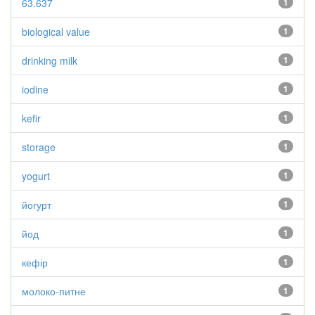
63.637
1
biological value
1
drinking milk
1
iodine
1
kefir
1
storage
1
yogurt
1
йогурт
1
йод
1
кефір
1
молоко-питне
1