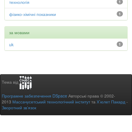
технологія
1
фізико-хімічні показники
1
за мовами
uk
1
Тема від
Програмне забезпечення DSpace
Авторські права © 2002-
2013
Массачусетський технологічний інститут
та
Х’юлет Пакард
-
Зворотний зв’язок