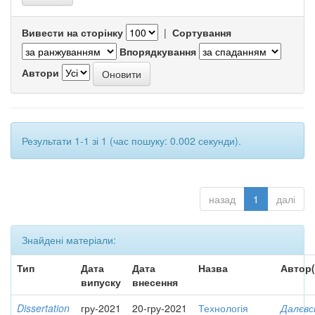
Вивести на сторінку
|
Сортування
Впорядкування
Автори
Результати 1-1 зі 1 (час пошуку: 0.002 секунди).
назад
1
далі
Знайдені матеріали:
Тип
Дата
Дата
Назва
Автор(
випуску
внесення
Dissertation
гру-2021
20-гру-2021
Технологія
Далєвс