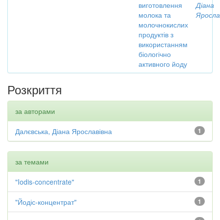
виготовлення
Діана
молока та
Яросла
молочнокислих
продуктів з
використанням
біологічно
активного йоду
Розкриття
за авторами
Далєвська, Діана Ярославівна
1
за темами
"Iodis-concentrate"
1
"Йодіс-концентрат"
1