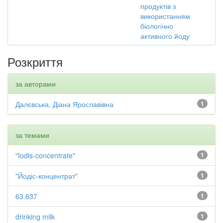
продуктів з
використанням
біологічно
активного йоду
Розкриття
за авторами
Далєвська, Діана Ярославівна
1
за темами
"Iodis-concentrate"
1
"Йодіс-концентрат"
1
63.637
1
drinking milk
1