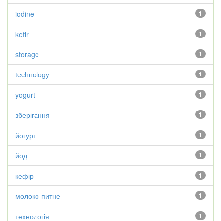
iodine
1
kefir
1
storage
1
technology
1
yogurt
1
зберігання
1
йогурт
1
йод
1
кефір
1
молоко-питне
1
технологія
1