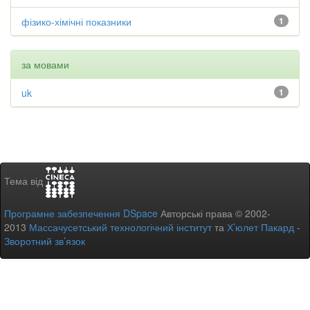
фізико-хімічні показники
1
за мовами
uk
1
Тема від
Програмне забезпечення DSpace
Авторські права © 2002-
2013
Массачусетський технологічний інститут
та
Х’юлет Пакард
-
Зворотний зв’язок