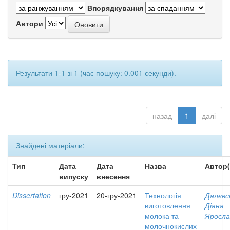
Впорядкування
Автори
Результати 1-1 зі 1 (час пошуку: 0.001 секунди).
назад
1
далі
Знайдені матеріали:
Тип
Дата
Дата
Назва
Автор(
випуску
внесення
Dissertation
гру-2021
20-гру-2021
Технологія
Далєвс
виготовлення
Діана
молока та
Яросла
молочнокислих