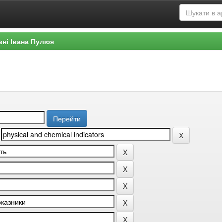
ені Івана Пулюя