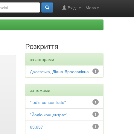
Вхід:
Мова
Розкриття
за авторами
Далєвська, Діана Ярославівна
1
за темами
"Iodis-concentrate"
1
"Йодіс-концентрат"
1
63.637
1