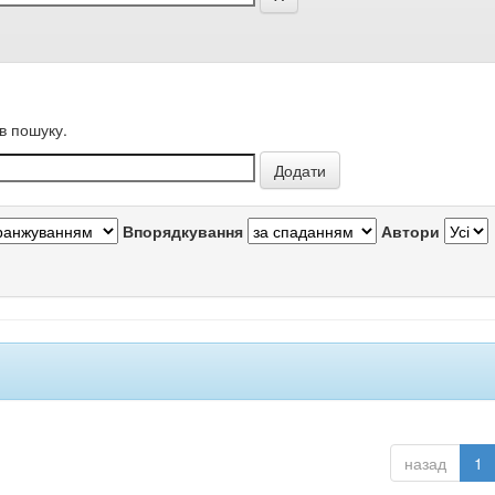
в пошуку.
Впорядкування
Автори
назад
1