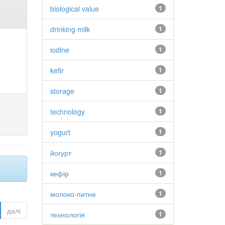
biological value
1
drinking milk
1
iodine
1
kefir
1
storage
1
technology
1
yogurt
1
йогурт
1
кефір
1
молоко-питне
1
далі
технологія
1