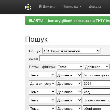
Домівка
Перегляд
Довідка
Skip
ELARTU — Інституційний репозитарій ТНТУ ім
navigation
Пошук
Пошук:
запит
Поточні фільтри: