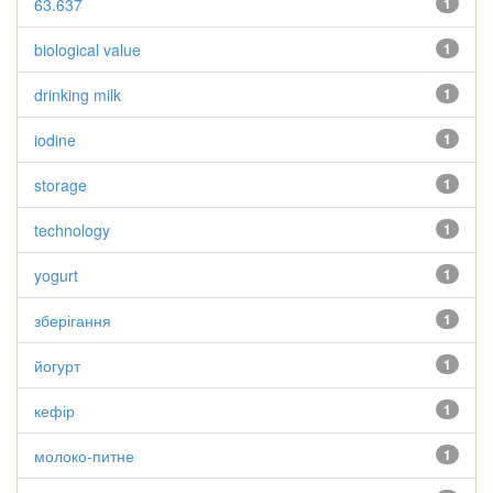
63.637
1
biological value
1
drinking milk
1
iodine
1
storage
1
technology
1
yogurt
1
зберігання
1
йогурт
1
кефір
1
молоко-питне
1