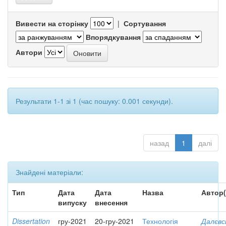
Вивести на сторінку
|
Сортування
Впорядкування
Автори
Результати 1-1 зі 1 (час пошуку: 0.001 секунди).
назад
1
далі
Знайдені матеріали:
Тип
Дата
Дата
Назва
Автор(
випуску
внесення
Dissertation
гру-2021
20-гру-2021
Технологія
Далєвс