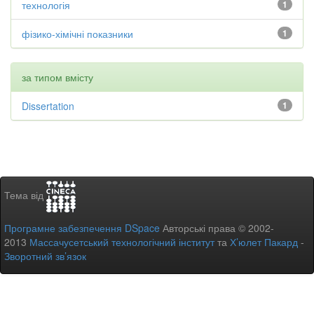
технологія
1
фізико-хімічні показники
1
за типом вмісту
Dissertation
1
Тема від
Програмне забезпечення DSpace
Авторські права © 2002-
2013
Массачусетський технологічний інститут
та
Х’юлет Пакард
-
Зворотний зв’язок