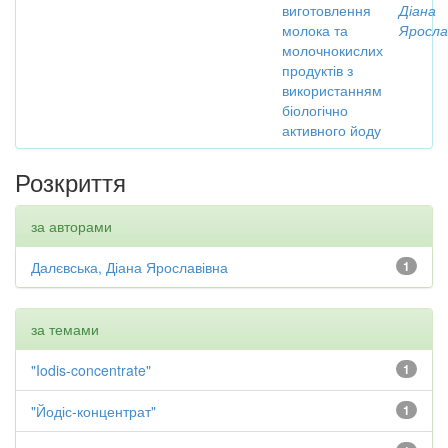
виготовлення
Діана
молока та
Яросла
молочнокислих
продуктів з
використанням
біологічно
активного йоду
Розкриття
за авторами
Далєвська, Діана Ярославівна
1
за темами
"Iodis-concentrate"
1
"Йодіс-концентрат"
1