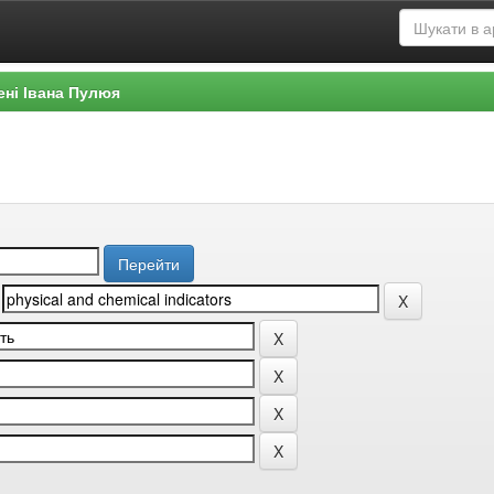
ені Івана Пулюя