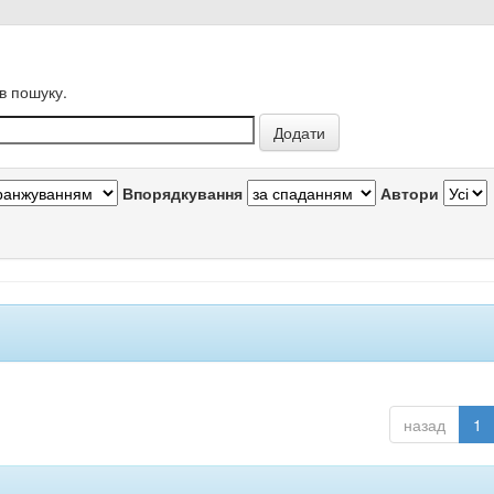
в пошуку.
Впорядкування
Автори
назад
1