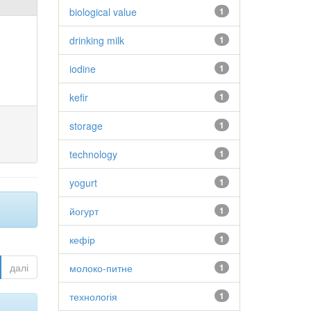
biological value
1
drinking milk
1
iodine
1
kefir
1
storage
1
technology
1
yogurt
1
йогурт
1
кефір
1
далі
молоко-питне
1
технологія
1