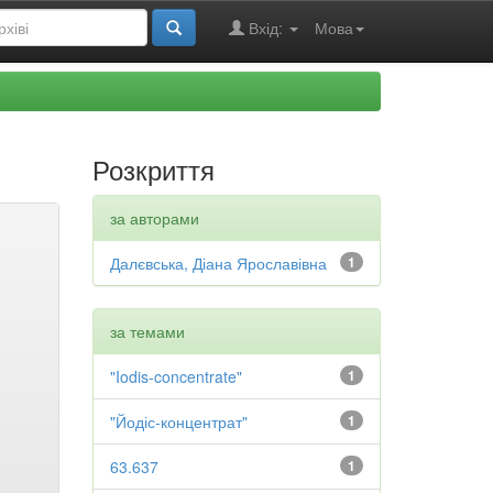
Вхід:
Мова
Розкриття
за авторами
Далєвська, Діана Ярославівна
1
за темами
"Iodis-concentrate"
1
"Йодіс-концентрат"
1
63.637
1