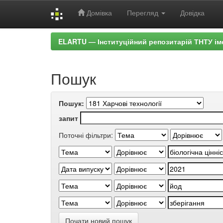
Домівка
Перегляд
Довідка
Skip
ELARTU — Інституційний репозитарій ТНТУ ім
navigation
Пошук
Пошук:
запит
Поточні фільтри:
Почати новий пошук