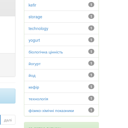
kefir
1
storage
1
technology
1
yogurt
1
біологічна цінність
1
йогурт
1
йод
1
кефір
1
технологія
1
фізико-хімічні показники
1
далі