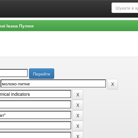
ені Івана Пулюя