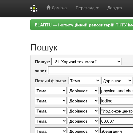
Домівка
Перегляд
Довідка
Skip
ELARTU — Інституційний репозитарій ТНТУ ім
navigation
Пошук
Пошук:
запит
Поточні фільтри: