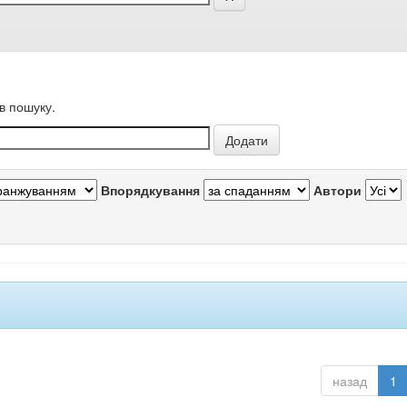
в пошуку.
Впорядкування
Автори
назад
1