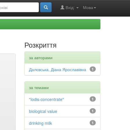
Вхід:
Мова
Розкриття
за авторами
Далєвська, Діана Ярославівна
1
за темами
"Iodis-concentrate"
1
biological value
1
drinking milk
1