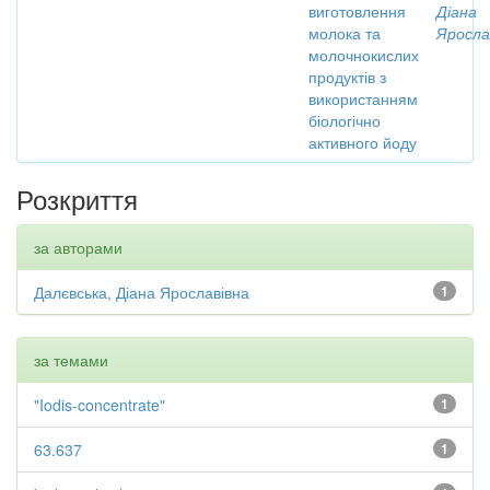
виготовлення
Діана
молока та
Яросла
молочнокислих
продуктів з
використанням
біологічно
активного йоду
Розкриття
за авторами
Далєвська, Діана Ярославівна
1
за темами
"Iodis-concentrate"
1
63.637
1