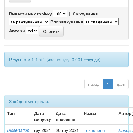
Вивести на сторінку
|
Сортування
Впорядкування
Автори
Результати 1-1 зі 1 (час пошуку: 0.001 секунди).
назад
1
далі
Знайдені матеріали:
Тип
Дата
Дата
Назва
Автор(
випуску
внесення
Dissertation
гру-2021
20-гру-2021
Технологія
Далєвс