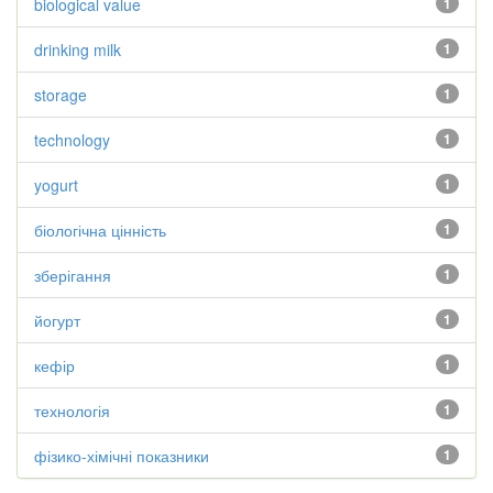
biological value
1
drinking milk
1
storage
1
technology
1
yogurt
1
біологічна цінність
1
зберігання
1
йогурт
1
кефір
1
технологія
1
фізико-хімічні показники
1