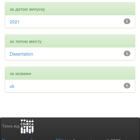
за датою випуску
2021
1
за типом вмісту
Dissertation
1
за мовами
uk
1
Тема від