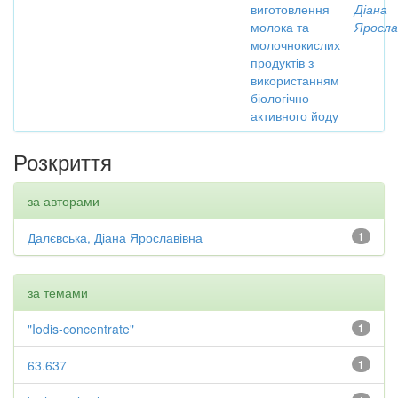
виготовлення
Діана
молока та
Яросла
молочнокислих
продуктів з
використанням
біологічно
активного йоду
Розкриття
за авторами
Далєвська, Діана Ярославівна
1
за темами
"Iodis-concentrate"
1
63.637
1