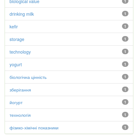
biological value
1
drinking milk
1
kefir
1
storage
1
technology
1
yogurt
1
біологічна цінність
1
зберігання
1
йогурт
1
технологія
1
фізико-хімічні показники
1