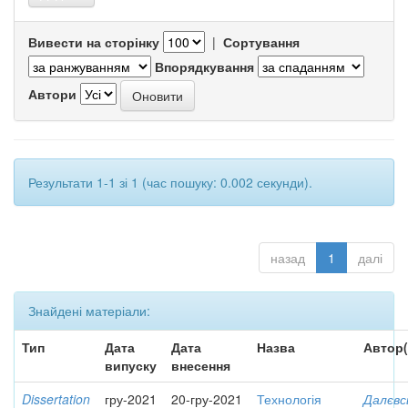
Вивести на сторінку
|
Сортування
Впорядкування
Автори
Результати 1-1 зі 1 (час пошуку: 0.002 секунди).
назад
1
далі
Знайдені матеріали:
Тип
Дата
Дата
Назва
Автор(
випуску
внесення
Dissertation
гру-2021
20-гру-2021
Технологія
Далєвс