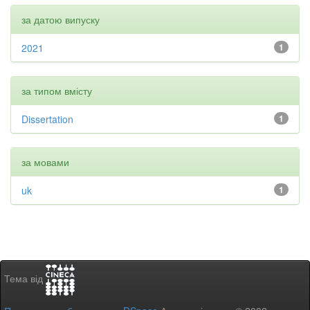
за датою випуску
2021
1
за типом вмісту
Dissertation
1
за мовами
uk
1
Тема від