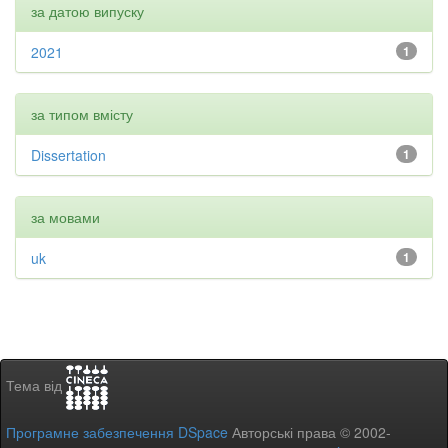
за датою випуску
2021
1
за типом вмісту
Dissertation
1
за мовами
uk
1
Тема від
Програмне забезпечення DSpace
Авторські права © 2002-