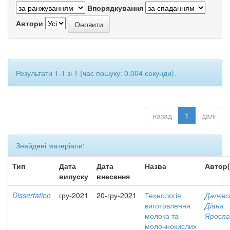
Впорядкування
Автори
Результати 1-1 зі 1 (час пошуку: 0.004 секунди).
назад
1
далі
Знайдені матеріали:
Тип
Дата
Дата
Назва
Автор(
випуску
внесення
Dissertation
гру-2021
20-гру-2021
Технологія
Далєвс
виготовлення
Діана
молока та
Яросла
молочнокислих