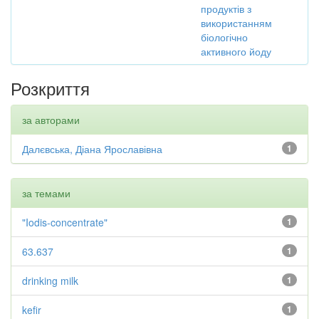
продуктів з
використанням
біологічно
активного йоду
Розкриття
за авторами
Далєвська, Діана Ярославівна
1
за темами
"Iodis-concentrate"
1
63.637
1
drinking milk
1
kefir
1