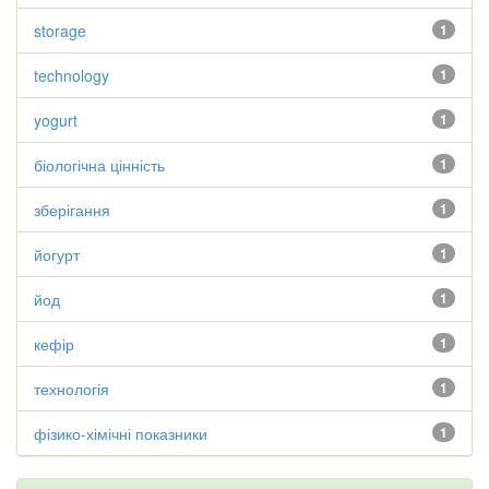
storage
1
technology
1
yogurt
1
біологічна цінність
1
зберігання
1
йогурт
1
йод
1
кефір
1
технологія
1
фізико-хімічні показники
1