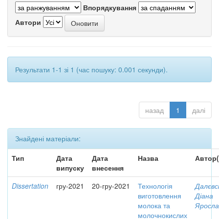
Впорядкування
Автори
Результати 1-1 зі 1 (час пошуку: 0.001 секунди).
назад
1
далі
Знайдені матеріали:
Тип
Дата
Дата
Назва
Автор(
випуску
внесення
Dissertation
гру-2021
20-гру-2021
Технологія
Далєвс
виготовлення
Діана
молока та
Яросла
молочнокислих