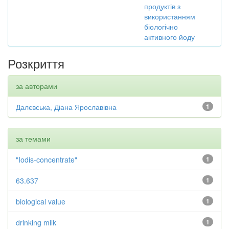
продуктів з
використанням
біологічно
активного йоду
Розкриття
за авторами
Далєвська, Діана Ярославівна
1
за темами
"Iodis-concentrate"
1
63.637
1
biological value
1
drinking milk
1