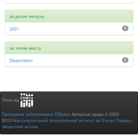
за датою випуску
2021
1
за типом вмісту
Dissertation
1
Тема від
Програмне забезпечення DSpace
Авторські права © 2002-
2013
Массачусетський технологічний інститут
та
Х’юлет Пакард
-
Зворотний зв’язок