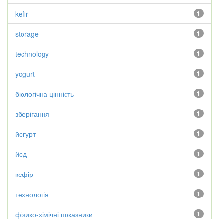
kefir
1
storage
1
technology
1
yogurt
1
біологічна цінність
1
зберігання
1
йогурт
1
йод
1
кефір
1
технологія
1
фізико-хімічні показники
1