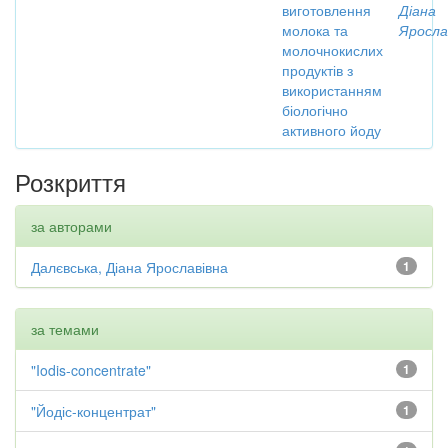
виготовлення
Діана
молока та
Яросла
молочнокислих
продуктів з
використанням
біологічно
активного йоду
Розкриття
за авторами
Далєвська, Діана Ярославівна
1
за темами
"Iodis-concentrate"
1
"Йодіс-концентрат"
1