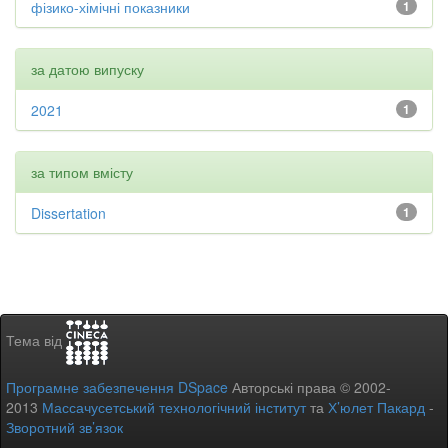
фізико-хімічні показники
1
за датою випуску
2021
1
за типом вмісту
Dissertation
1
Тема від
Програмне забезпечення DSpace
Авторські права © 2002-
2013
Массачусетський технологічний інститут
та
Х’юлет Пакард
-
Зворотний зв’язок