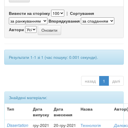
Вивести на сторінку
|
Сортування
Впорядкування
Автори
Результати 1-1 зі 1 (час пошуку: 0.001 секунди).
назад
1
далі
Знайдені матеріали:
Тип
Дата
Дата
Назва
Автор(
випуску
внесення
Dissertation
гру-2021
20-гру-2021
Технологія
Далєвс