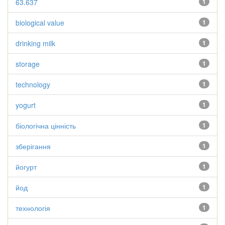
63.637
1
biological value
1
drinking milk
1
storage
1
technology
1
yogurt
1
біологічна цінність
1
зберігання
1
йогурт
1
йод
1
технологія
1