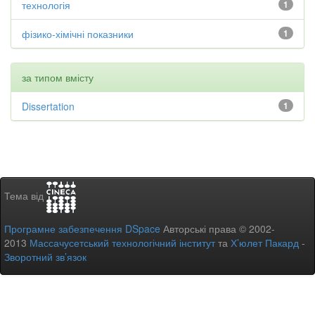
технологія
1
фізико-хімічні показники
1
за типом вмісту
Dissertation
1
Тема від
Програмне забезпечення DSpace
Авторські права © 2002-
2013
Массачусетський технологічний інститут
та
Х’юлет Пакард
-
Зворотний зв’язок