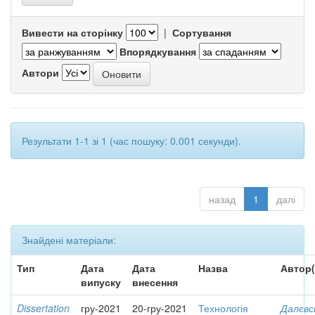
Вивести на сторінку
|
Сортування
Впорядкування
Автори
Результати 1-1 зі 1 (час пошуку: 0.001 секунди).
назад
1
далі
Знайдені матеріали:
Тип
Дата
Дата
Назва
Автор(
випуску
внесення
Dissertation
гру-2021
20-гру-2021
Технологія
Далєвс