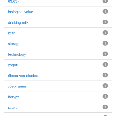
63.637
1
biological value
1
drinking milk
1
kefir
1
storage
1
technology
1
yogurt
1
біологічна цінність
1
зберігання
1
йогурт
1
кефір
1