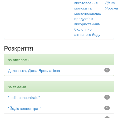
виготовлення
Діана
молока та
Яросла
молочнокислих
продуктів з
використанням
біологічно
активного йоду
Розкриття
за авторами
Далєвська, Діана Ярославівна
1
за темами
"Iodis-concentrate"
1
"Йодіс-концентрат"
1