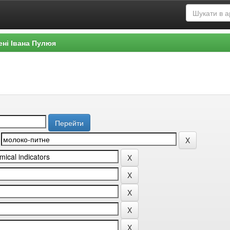
ені Івана Пулюя