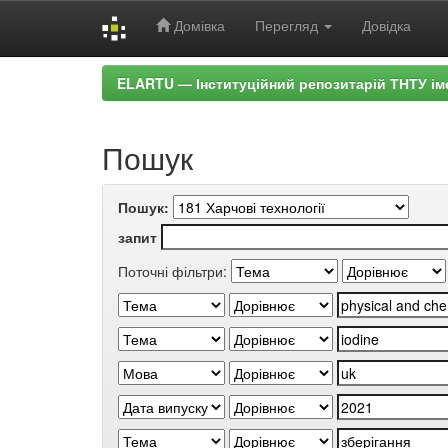
Домівка
Перегляд
Довідка
Skip
ELARTU — Інституційний репозитарій ТНТУ ім
navigation
Пошук
Пошук:
запит
Поточні фільтри: