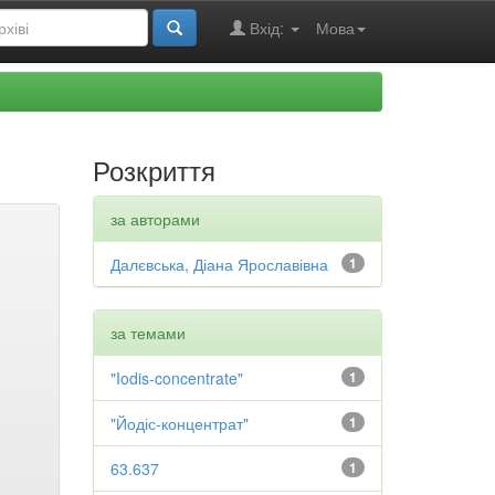
Вхід:
Мова
Розкриття
за авторами
Далєвська, Діана Ярославівна
1
за темами
"Iodis-concentrate"
1
"Йодіс-концентрат"
1
63.637
1