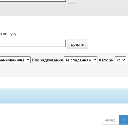
в пошуку.
Впорядкування
Автори
назад
1