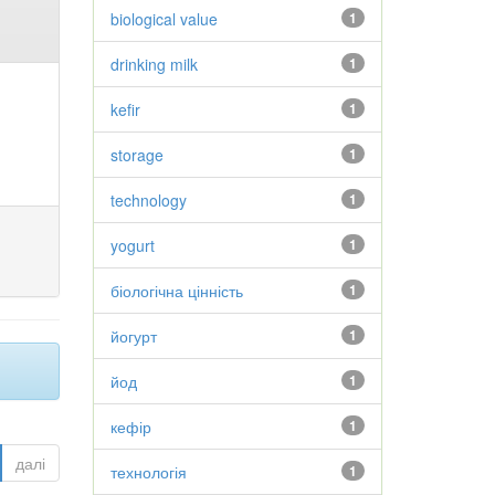
biological value
1
drinking milk
1
kefir
1
storage
1
technology
1
yogurt
1
біологічна цінність
1
йогурт
1
йод
1
кефір
1
далі
технологія
1