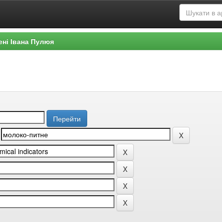
ені Івана Пулюя