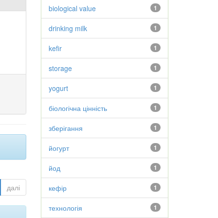
biological value
1
drinking milk
1
kefir
1
storage
1
yogurt
1
біологічна цінність
1
зберігання
1
йогурт
1
йод
1
далі
кефір
1
технологія
1