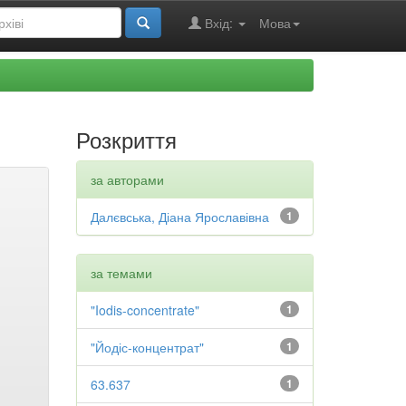
Вхід:
Мова
Розкриття
за авторами
Далєвська, Діана Ярославівна
1
за темами
"Iodis-concentrate"
1
"Йодіс-концентрат"
1
63.637
1