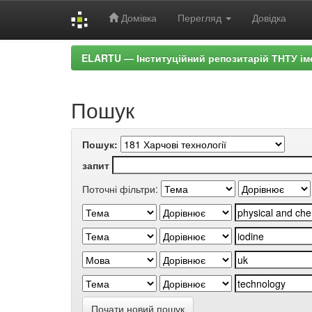
Домівка
Перегляд
Довідка
Skip
ELARTU — Інституційний репозитарій ТНТУ ім
navigation
Пошук
Пошук:
запит
Поточні фільтри:
Почати новий пошук