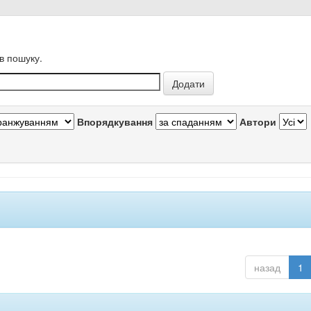
в пошуку.
Впорядкування
Автори
назад
1