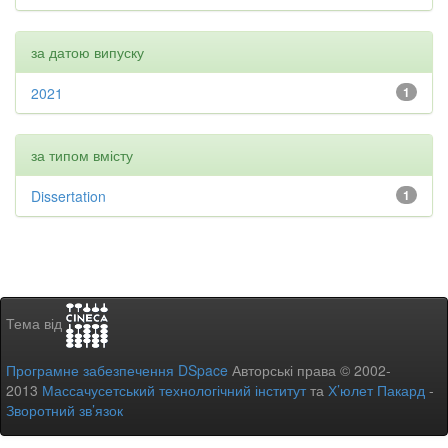
за датою випуску
2021
1
за типом вмісту
Dissertation
1
Тема від
Програмне забезпечення DSpace
Авторські права © 2002-
2013
Массачусетський технологічний інститут
та
Х’юлет Пакард
-
Зворотний зв’язок