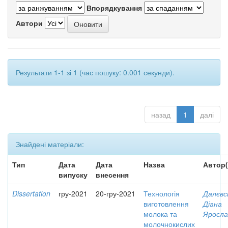
Впорядкування
Автори
Результати 1-1 зі 1 (час пошуку: 0.001 секунди).
назад
1
далі
Знайдені матеріали:
Тип
Дата
Дата
Назва
Автор(
випуску
внесення
Dissertation
гру-2021
20-гру-2021
Технологія
Далєвс
виготовлення
Діана
молока та
Яросла
молочнокислих