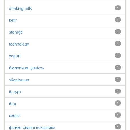
drinking milk
1
kefir
1
storage
1
technology
1
yogurt
1
біологічна цінність
1
зберігання
1
йогурт
1
йод
1
кефір
1
фізико-хімічні показники
1