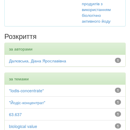
продуктів з
використанням
біологічно
активного йоду
Розкриття
за авторами
Далєвська, Діана Ярославівна
1
за темами
"Iodis-concentrate"
1
"Йодіс-концентрат"
1
63.637
1
biological value
1