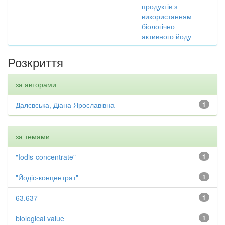
продуктів з
використанням
біологічно
активного йоду
Розкриття
за авторами
Далєвська, Діана Ярославівна
1
за темами
"Iodis-concentrate"
1
"Йодіс-концентрат"
1
63.637
1
biological value
1