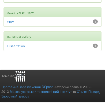
за датою випуску
2021
1
за типом вмісту
Dissertation
1
Тема від
Програмне забезпечення DSpace
Авторські права © 2002-
2013
Массачусетський технологічний інститут
та
Х’юлет Пакард
-
Зворотний зв’язок