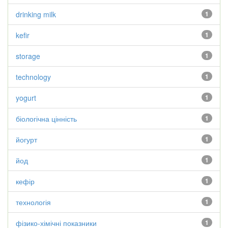
drinking milk
1
kefir
1
storage
1
technology
1
yogurt
1
біологічна цінність
1
йогурт
1
йод
1
кефір
1
технологія
1
фізико-хімічні показники
1