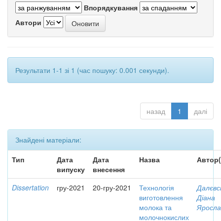
Впорядкування
Автори
Результати 1-1 зі 1 (час пошуку: 0.001 секунди).
назад
1
далі
Знайдені матеріали:
Тип
Дата
Дата
Назва
Автор(
випуску
внесення
Dissertation
гру-2021
20-гру-2021
Технологія
Далєвс
виготовлення
Діана
молока та
Яросла
молочнокислих