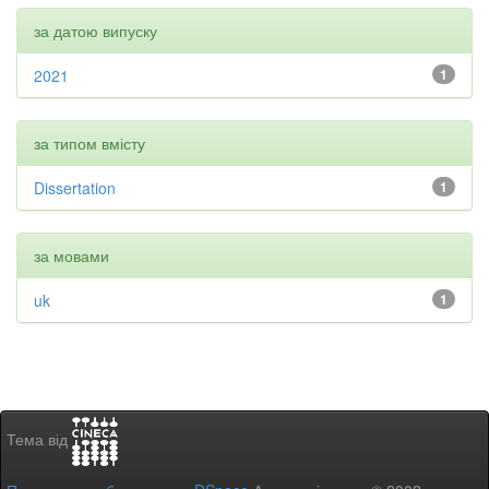
за датою випуску
2021
1
за типом вмісту
Dissertation
1
за мовами
uk
1
Тема від