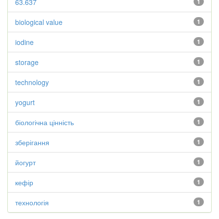
63.637
1
biological value
1
iodine
1
storage
1
technology
1
yogurt
1
біологічна цінність
1
зберігання
1
йогурт
1
кефір
1
технологія
1