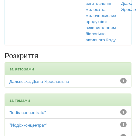
виготовлення
Діана
молока та
Яросла
молочнокислих
продуктів з
використанням
біологічно
активного йоду
Розкриття
за авторами
Далєвська, Діана Ярославівна
1
за темами
"Iodis-concentrate"
1
"Йодіс-концентрат"
1