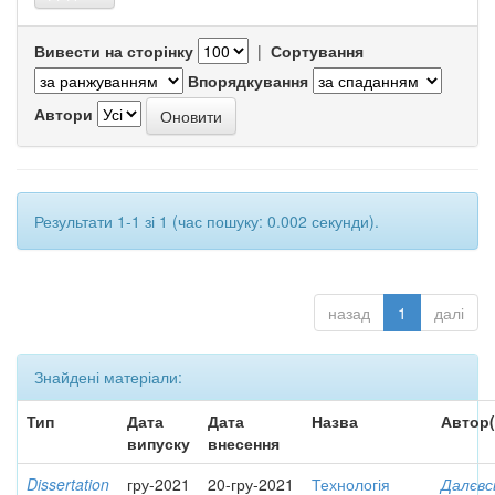
Вивести на сторінку
|
Сортування
Впорядкування
Автори
Результати 1-1 зі 1 (час пошуку: 0.002 секунди).
назад
1
далі
Знайдені матеріали:
Тип
Дата
Дата
Назва
Автор(
випуску
внесення
Dissertation
гру-2021
20-гру-2021
Технологія
Далєвс