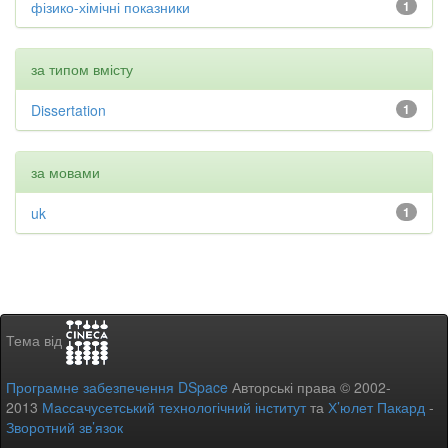
фізико-хімічні показники
1
за типом вмісту
Dissertation
1
за мовами
uk
1
Тема від
Програмне забезпечення DSpace
Авторські права © 2002-
2013
Массачусетський технологічний інститут
та
Х’юлет Пакард
-
Зворотний зв’язок