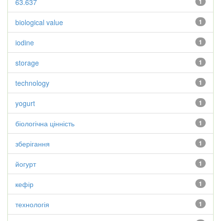
63.637
1
biological value
1
iodine
1
storage
1
technology
1
yogurt
1
біологічна цінність
1
зберігання
1
йогурт
1
кефір
1
технологія
1