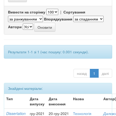
Вивести на сторінку
|
Сортування
Впорядкування
Автори
Результати 1-1 зі 1 (час пошуку: 0.001 секунди).
назад
1
далі
Знайдені матеріали:
Тип
Дата
Дата
Назва
Автор(
випуску
внесення
Dissertation
гру-2021
20-гру-2021
Технологія
Далєвс