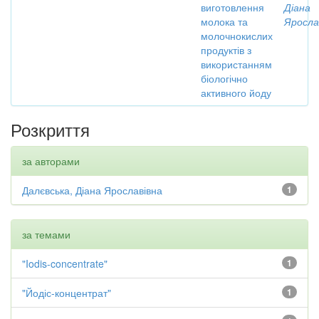
виготовлення
Діана
молока та
Яросла
молочнокислих
продуктів з
використанням
біологічно
активного йоду
Розкриття
за авторами
Далєвська, Діана Ярославівна
1
за темами
"Iodis-concentrate"
1
"Йодіс-концентрат"
1