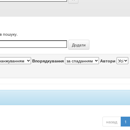
в пошуку.
Впорядкування
Автори
назад
1