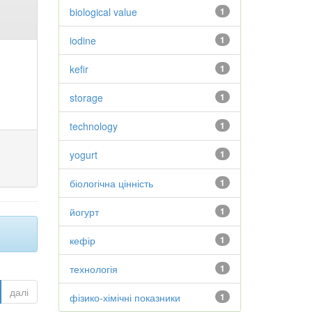
biological value
1
iodine
1
kefir
1
storage
1
technology
1
yogurt
1
біологічна цінність
1
йогурт
1
кефір
1
технологія
1
далі
фізико-хімічні показники
1