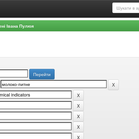
ені Івана Пулюя