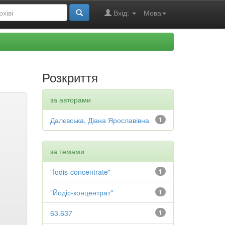
Вхід:
Мова
Розкриття
за авторами
Далєвська, Діана Ярославівна
1
за темами
"Iodis-concentrate"
1
"Йодіс-концентрат"
1
63.637
1