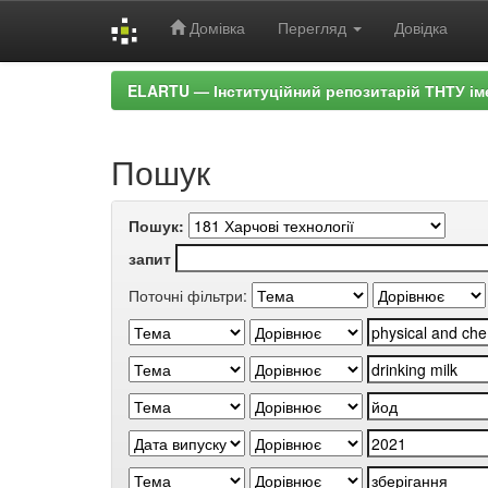
Домівка
Перегляд
Довідка
Skip
ELARTU — Інституційний репозитарій ТНТУ ім
navigation
Пошук
Пошук:
запит
Поточні фільтри: