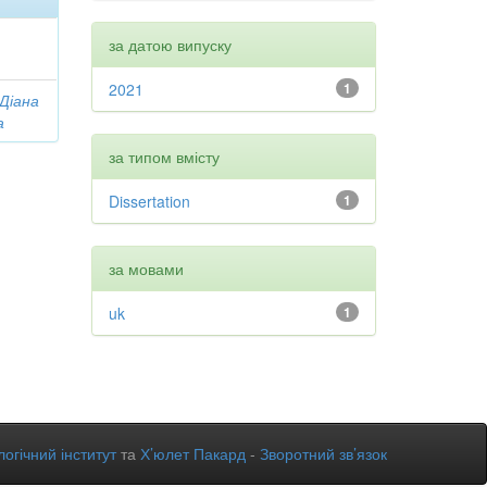
за датою випуску
2021
1
 Діана
а
за типом вмісту
Dissertation
1
за мовами
uk
1
огічний інститут
та
Х’юлет Пакард
-
Зворотний зв’язок