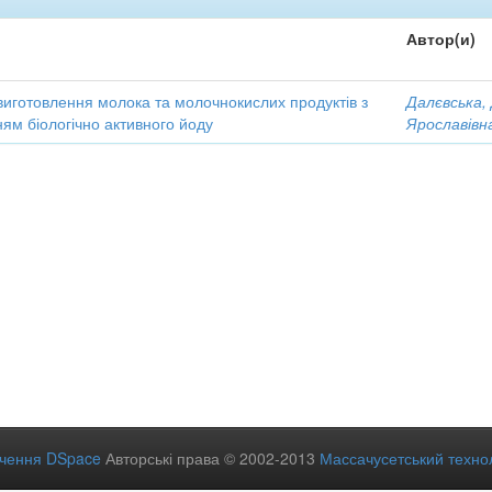
Автор(и)
виготовлення молока та молочнокислих продуктів з
Далєвська,
ям біологічно активного йоду
Ярославівн
ечення DSpace
Авторські права © 2002-2013
Массачусетський технол