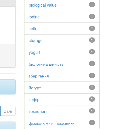
biological value
1
iodine
1
kefir
1
storage
1
yogurt
1
біологічна цінність
1
зберігання
1
йогурт
1
кефір
1
далі
технологія
1
фізико-хімічні показники
1