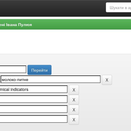
ені Івана Пулюя