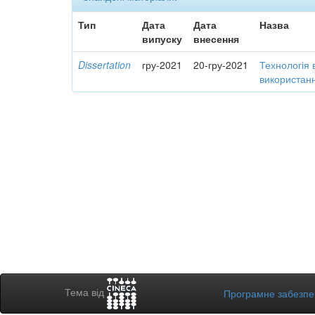
Тип
Дата
Дата
Назва
випуску
внесення
Dissertation
гру-2021
20-гру-2021
Технологія 
використанн
Тема від
Програмне забезп