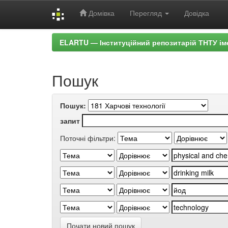
Домівка
Перегляд
Довідка
Skip
ELARTU — Інституційний репозитарій ТНТУ ім
navigation
Пошук
Пошук:
запит
Поточні фільтри:
Почати новий пошук