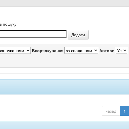
в пошуку.
Впорядкування
Автори
назад
1