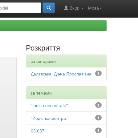
Вхід:
Мова
Розкриття
за авторами
Далєвська, Діана Ярославівна
1
за темами
"Iodis-concentrate"
1
"Йодіс-концентрат"
1
63.637
1