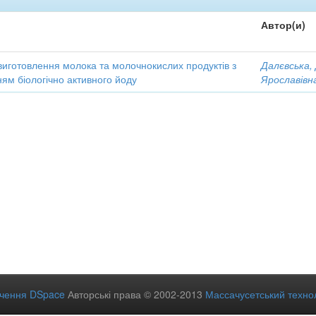
Автор(и)
виготовлення молока та молочнокислих продуктів з
Далєвська,
ям біологічно активного йоду
Ярославівн
ечення DSpace
Авторські права © 2002-2013
Массачусетський технол