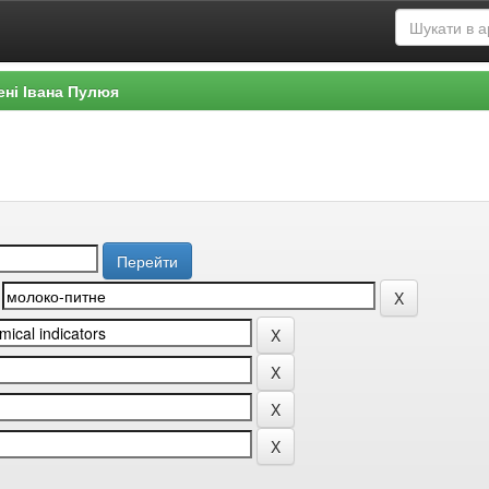
ені Івана Пулюя