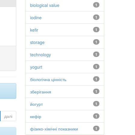
biological value
1
iodine
1
kefir
1
storage
1
technology
1
yogurt
1
біологічна цінність
1
зберігання
1
йогурт
1
далі
кефір
1
фізико-хімічні показники
1