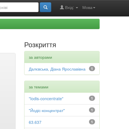
Вхід:
Мова
Розкриття
за авторами
Далєвська, Діана Ярославівна
1
за темами
"Iodis-concentrate"
1
"Йодіс-концентрат"
1
63.637
1