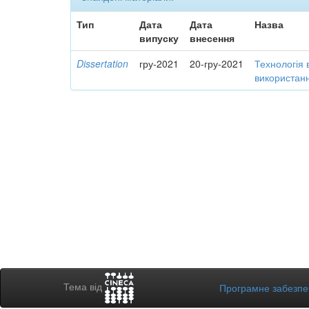
Тип
Дата
Дата
Назва
випуску
внесення
Dissertation
гру-2021
20-гру-2021
Технологія 
використанн
Тема від
Програмне забезп