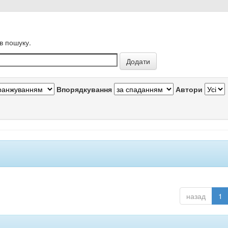
в пошуку.
Впорядкування
Автори
назад
1