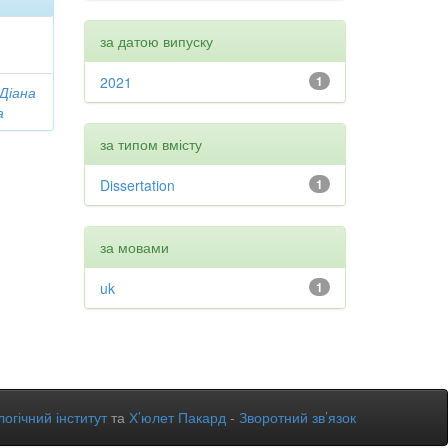
за датою випуску
2021
1
 Діана
а
за типом вмісту
Dissertation
1
за мовами
uk
1
огічний інститут
та
Х’юлет Пакард
-
Зворотний зв’язок