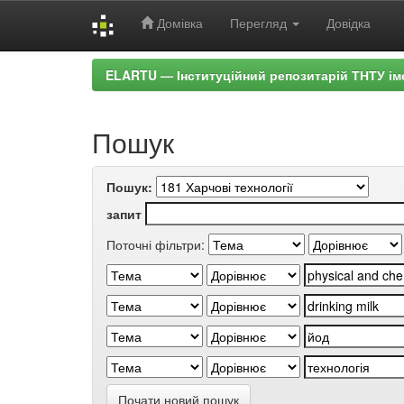
Домівка
Перегляд
Довідка
Skip
ELARTU — Інституційний репозитарій ТНТУ ім
navigation
Пошук
Пошук:
запит
Поточні фільтри:
Почати новий пошук