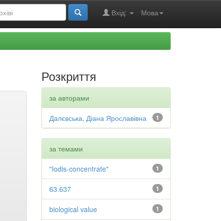
Вхід:
Мова
Розкриття
за авторами
Далєвська, Діана Ярославівна
1
за темами
"Iodis-concentrate"
1
63.637
1
biological value
1