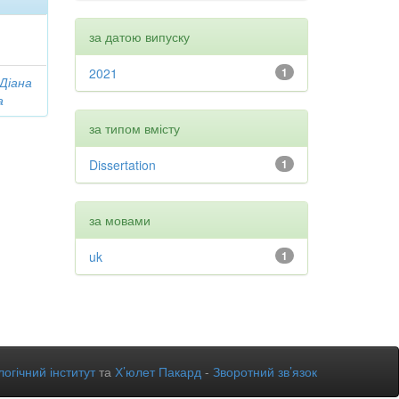
за датою випуску
2021
1
 Діана
а
за типом вмісту
Dissertation
1
за мовами
uk
1
огічний інститут
та
Х’юлет Пакард
-
Зворотний зв’язок