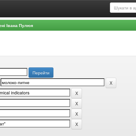
ені Івана Пулюя