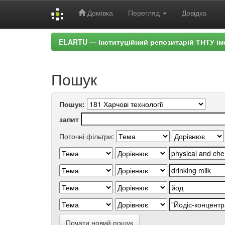
Домівка
Перегляд
Довідка
Skip
ELARTU — Інституційний репозитарій ТНТУ ім
navigation
Пошук
Пошук:
запит
Поточні фільтри:
Почати новий пошук