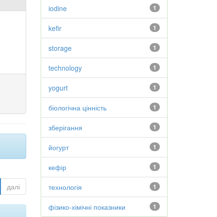
iodine
1
kefir
1
storage
1
technology
1
yogurt
1
біологічна цінність
1
зберігання
1
йогурт
1
кефір
1
далі
технологія
1
фізико-хімічні показники
1