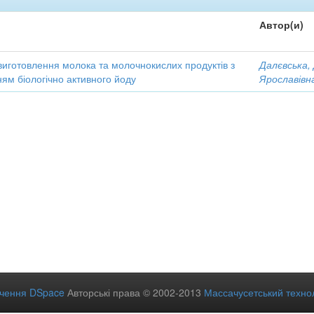
Автор(и)
виготовлення молока та молочнокислих продуктів з
Далєвська,
ям біологічно активного йоду
Ярославівн
ечення DSpace
Авторські права © 2002-2013
Массачусетський технол