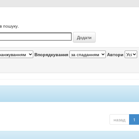
в пошуку.
Впорядкування
Автори
назад
1