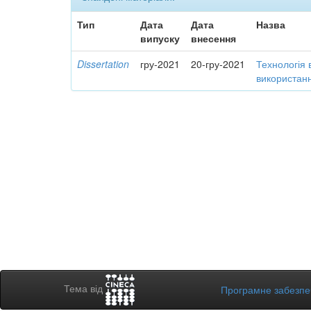
Тип
Дата
Дата
Назва
випуску
внесення
Dissertation
гру-2021
20-гру-2021
Технологія 
використанн
Тема від
Програмне забезп