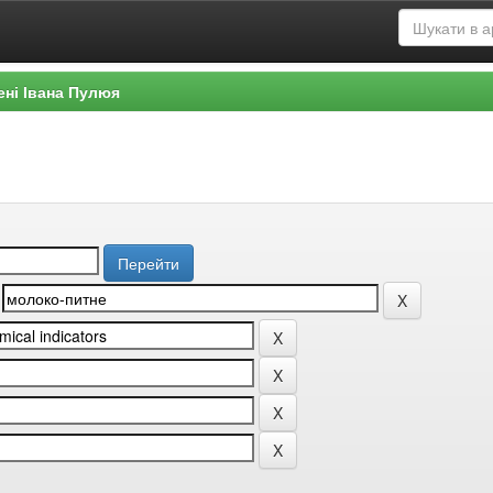
ені Івана Пулюя