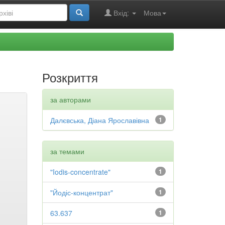
Вхід:
Мова
Розкриття
за авторами
Далєвська, Діана Ярославівна
1
за темами
"Iodis-concentrate"
1
"Йодіс-концентрат"
1
63.637
1