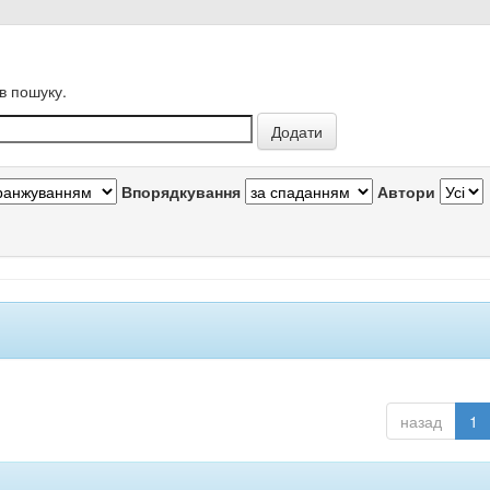
в пошуку.
Впорядкування
Автори
назад
1