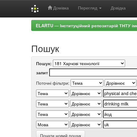
Домівка
Перегляд
Довідка
Skip
ELARTU — Інституційний репозитарій ТНТУ ім
navigation
Пошук
Пошук:
запит
Поточні фільтри:
Почати новий пошук