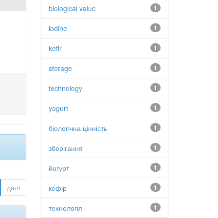
biological value
1
iodine
1
kefir
1
storage
1
technology
1
yogurt
1
біологічна цінність
1
зберігання
1
йогурт
1
далі
кефір
1
технологія
1