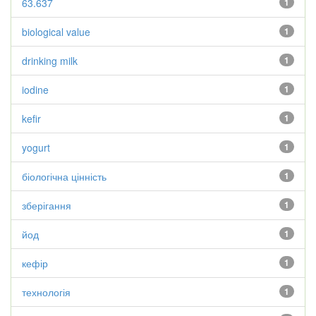
63.637
1
biological value
1
drinking milk
1
iodine
1
kefir
1
yogurt
1
біологічна цінність
1
зберігання
1
йод
1
кефір
1
технологія
1