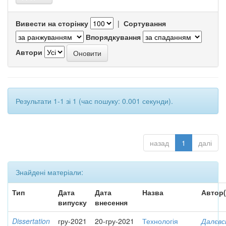
Вивести на сторінку
|
Сортування
Впорядкування
Автори
Результати 1-1 зі 1 (час пошуку: 0.001 секунди).
назад
1
далі
Знайдені матеріали:
Тип
Дата
Дата
Назва
Автор(
випуску
внесення
Dissertation
гру-2021
20-гру-2021
Технологія
Далєвс