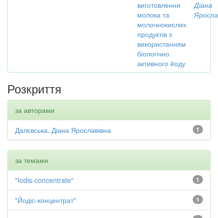
виготовлення
Діана
молока та
Яросла
молочнокислих
продуктів з
використанням
біологічно
активного йоду
Розкриття
за авторами
Далєвська, Діана Ярославівна
1
за темами
"Iodis-concentrate"
1
"Йодіс-концентрат"
1