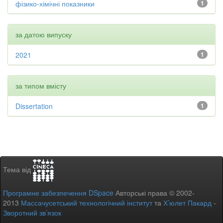
фізико-хімічні показники
1
за датою випуску
2021
1
за типом вмісту
Dissertation
1
Тема від
Програмне забезпечення DSpace
Авторські права © 2002-
2013
Массачусетський технологічний інститут
та
Х’юлет Пакард
-
Зворотний зв’язок