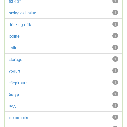
63.637
1
biological value
1
drinking milk
1
iodine
1
kefir
1
storage
1
yogurt
1
зберігання
1
йогурт
1
йод
1
технологія
1