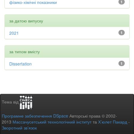
фізико-хімічні показники
1
за датою випуску
2021
1
за типом вмісту
Dissertation
1
Тема від
Програмне забезпечення DSpace
Авторські права © 2002-
2013
Массачусетський технологічний інститут
та
Х’юлет Пакард
-
Зворотний зв’язок