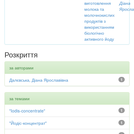
виготовлення
Діана
молока та
Яросла
молочнокислих
продуктів з
використанням
біологічно
активного йоду
Розкриття
за авторами
Далєвська, Діана Ярославівна
1
за темами
"Iodis-concentrate"
1
"Йодіс-концентрат"
1