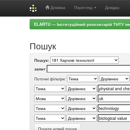
Домівка
Перегляд
Довідка
Skip
ELARTU — Інституційний репозитарій ТНТУ ім
navigation
Пошук
Пошук:
запит
Поточні фільтри:
Почати новий пошук