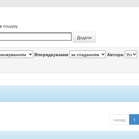
в пошуку.
Впорядкування
Автори
назад
1