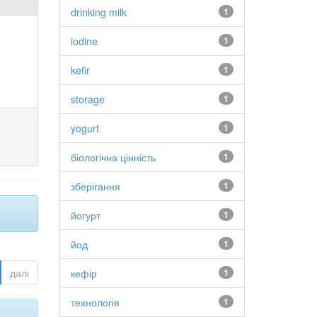
drinking milk
1
iodine
1
kefir
1
storage
1
yogurt
1
біологічна цінність
1
зберігання
1
йогурт
1
йод
1
далі
кефір
1
технологія
1