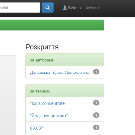
Вхід:
Мова
Розкриття
за авторами
Далєвська, Діана Ярославівна
1
за темами
"Iodis-concentrate"
1
"Йодіс-концентрат"
1
63.637
1