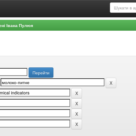
ені Івана Пулюя