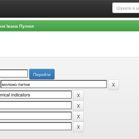
ені Івана Пулюя