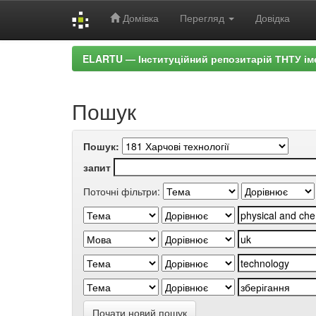
Домівка
Перегляд
Довідка
Skip
ELARTU — Інституційний репозитарій ТНТУ ім
navigation
Пошук
Пошук:
запит
Поточні фільтри:
Почати новий пошук