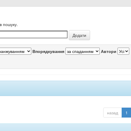
в пошуку.
Впорядкування
Автори
назад
1