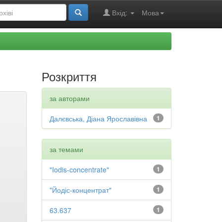
Вхід:
Мова
Розкриття
за авторами
Далєвська, Діана Ярославівна
1
за темами
"Iodis-concentrate"
1
"Йодіс-концентрат"
1
63.637
1