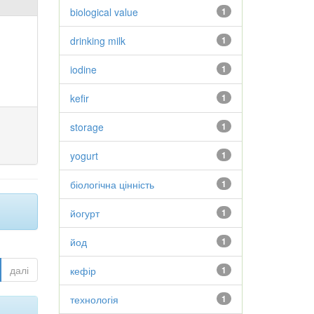
biological value
1
drinking milk
1
iodine
1
kefir
1
storage
1
yogurt
1
біологічна цінність
1
йогурт
1
йод
1
далі
кефір
1
технологія
1