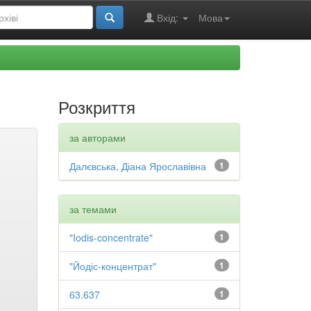
Вхід:
Мова
Розкриття
за авторами
Далєвська, Діана Ярославівна
1
за темами
"Iodis-concentrate"
1
"Йодіс-концентрат"
1
63.637
1