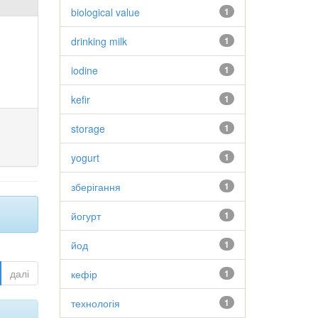
biological value
1
drinking milk
1
iodine
1
kefir
1
storage
1
yogurt
1
зберігання
1
йогурт
1
йод
1
далі
кефір
1
технологія
1