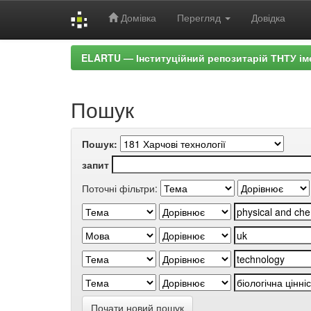
Домівка
Перегляд
Довідка
Skip
ELARTU — Інституційний репозитарій ТНТУ ім
navigation
Пошук
Пошук:
запит
Поточні фільтри:
Почати новий пошук