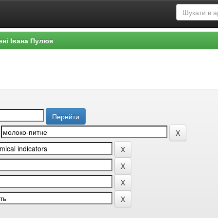
ені Івана Пулюя