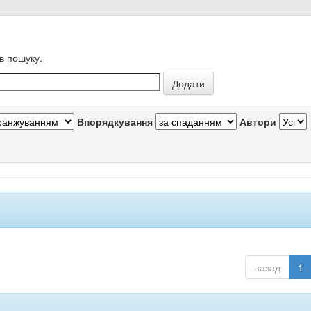
в пошуку.
Впорядкування
Автори
назад
1