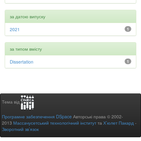
за датою випуску
2021
1
за типом вмісту
Dissertation
1
Тема від
Програмне забезпечення DSpace
Авторські права © 2002-
2013
Массачусетський технологічний інститут
та
Х’юлет Пакард
-
Зворотний зв’язок