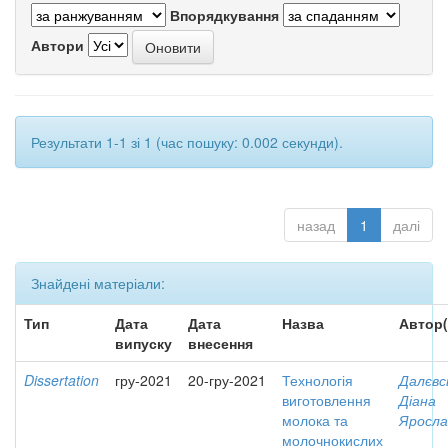
Впорядкування
Автори
Результати 1-1 зі 1 (час пошуку: 0.002 секунди).
назад
1
далі
Знайдені матеріали:
Тип
Дата
Дата
Назва
Автор(
випуску
внесення
Dissertation
гру-2021
20-гру-2021
Технологія
Далєвс
виготовлення
Діана
молока та
Яросла
молочнокислих