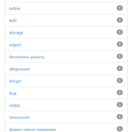
iodine
1
kefir
1
storage
1
yogurt
1
біологічна цінність
1
зберігання
1
йогурт
1
йод
1
кефір
1
технологія
1
фізико-хімічні показники
1