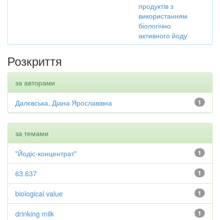
продуктів з
використанням
біологічно
активного йоду
Розкриття
за авторами
Далєвська, Діана Ярославівна
1
за темами
"Йодіс-концентрат"
1
63.637
1
biological value
1
drinking milk
1