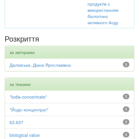
продуктів з
використанням
біологічно
активного йоду
Розкриття
за авторами
Далєвська, Діана Ярославівна
1
за темами
"Iodis-concentrate"
1
"Йодіс-концентрат"
1
63.637
1
biological value
1