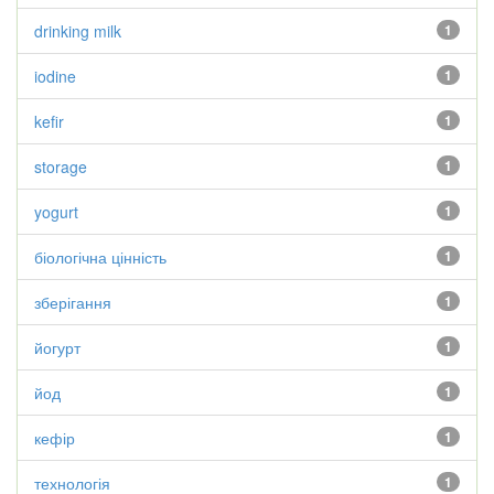
drinking milk
1
iodine
1
kefir
1
storage
1
yogurt
1
біологічна цінність
1
зберігання
1
йогурт
1
йод
1
кефір
1
технологія
1