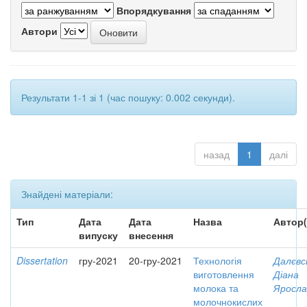
Впорядкування
Автори
Результати 1-1 зі 1 (час пошуку: 0.002 секунди).
назад
1
далі
Знайдені матеріали:
Тип
Дата
Дата
Назва
Автор(
випуску
внесення
Dissertation
гру-2021
20-гру-2021
Технологія
Далєвс
виготовлення
Діана
молока та
Яросла
молочнокислих