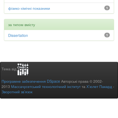
фізико-хімічні показники
1
за типом вмісту
Dissertation
1
Тема від
Програмне забезпечення DSpace
Авторські права © 2002-
2013
Массачусетський технологічний інститут
та
Х’юлет Пакард
-
Зворотний зв’язок