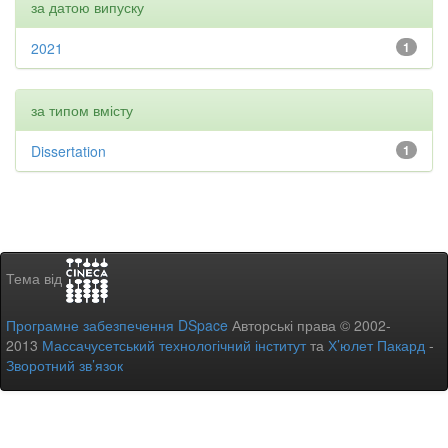
за датою випуску
2021
1
за типом вмісту
Dissertation
1
Тема від
Програмне забезпечення DSpace
Авторські права © 2002-
2013
Массачусетський технологічний інститут
та
Х’юлет Пакард
-
Зворотний зв’язок