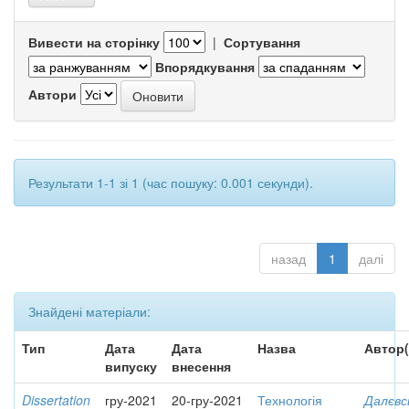
Вивести на сторінку
|
Сортування
Впорядкування
Автори
Результати 1-1 зі 1 (час пошуку: 0.001 секунди).
назад
1
далі
Знайдені матеріали:
Тип
Дата
Дата
Назва
Автор(
випуску
внесення
Dissertation
гру-2021
20-гру-2021
Технологія
Далєвс