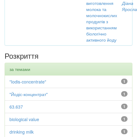
виготовлення
Діана
молока та
Яросла
молочнокислих
продуктів з
використанням
біологічно
активного йоду
Розкриття
за темами
"Iodis-concentrate"
1
"Йодіс-концентрат"
1
63.637
1
biological value
1
drinking milk
1