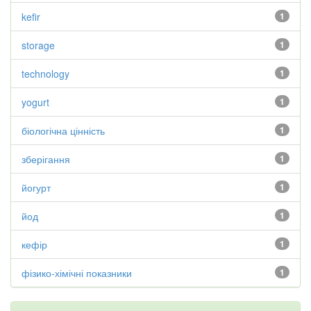
kefir
1
storage
1
technology
1
yogurt
1
біологічна цінність
1
зберігання
1
йогурт
1
йод
1
кефір
1
фізико-хімічні показники
1