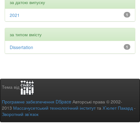
за датою випуску
2021
1
за типом вмісту
Dissertation
1
Тема від
Програмне забезпечення DSpace
Авторські права © 2002-
2013
Массачусетський технологічний інститут
та
Х’юлет Пакард
-
Зворотний зв’язок