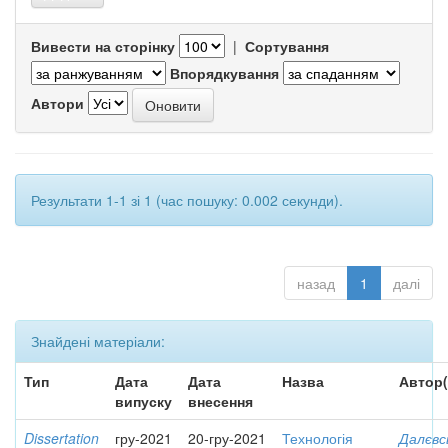
Вивести на сторінку
|
Сортування
Впорядкування
Автори
Результати 1-1 зі 1 (час пошуку: 0.002 секунди).
назад
1
далі
Знайдені матеріали:
Тип
Дата
Дата
Назва
Автор(
випуску
внесення
Dissertation
гру-2021
20-гру-2021
Технологія
Далєвс