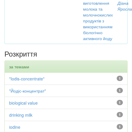
виготовлення
Діана
молока та
Яросла
молочнокислих
продуктів з
використанням
біологічно
активного йоду
Розкриття
за темами
"Iodis-concentrate"
1
"Йодіс-концентрат"
1
biological value
1
drinking milk
1
iodine
1