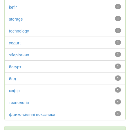
kefir
1
storage
1
technology
1
yogurt
1
зберігання
1
йогурт
1
йод
1
кефір
1
технологія
1
фізико-хімічні показники
1