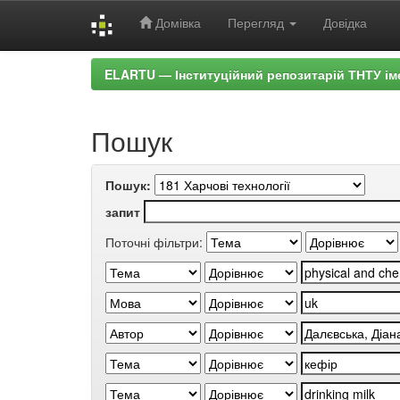
Домівка
Перегляд
Довідка
Skip
ELARTU — Інституційний репозитарій ТНТУ ім
navigation
Пошук
Пошук:
запит
Поточні фільтри: