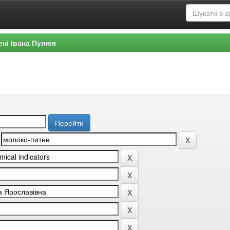
ені Івана Пулюя