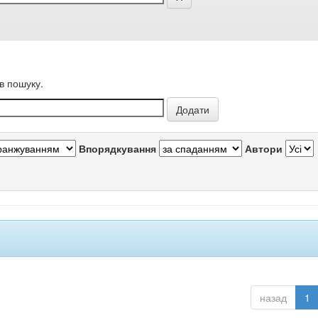
в пошуку.
Впорядкування
Автори
назад
1