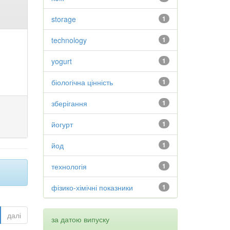
storage
1
technology
1
yogurt
1
біологічна цінність
1
зберігання
1
йогурт
1
йод
1
технологія
1
фізико-хімічні показники
1
далі
за датою випуску