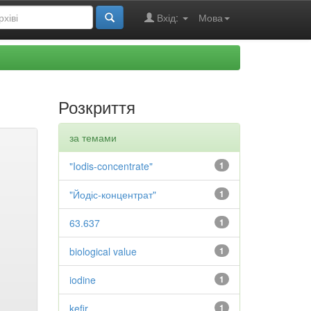
Вхід:
Мова
Розкриття
за темами
"Iodis-concentrate"
1
"Йодіс-концентрат"
1
63.637
1
biological value
1
iodine
1
kefir
1