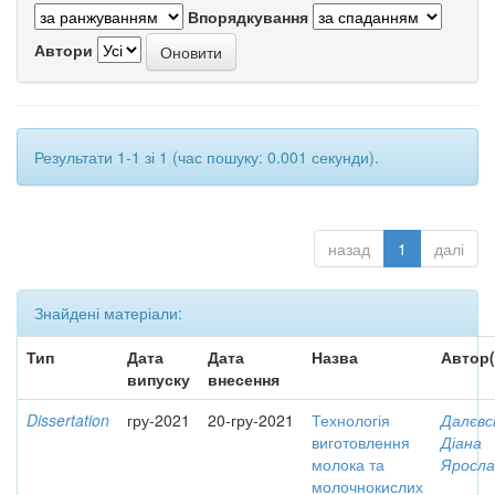
Впорядкування
Автори
Результати 1-1 зі 1 (час пошуку: 0.001 секунди).
назад
1
далі
Знайдені матеріали:
Тип
Дата
Дата
Назва
Автор(
випуску
внесення
Dissertation
гру-2021
20-гру-2021
Технологія
Далєвс
виготовлення
Діана
молока та
Яросла
молочнокислих