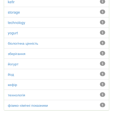
kefir
1
storage
1
technology
1
yogurt
1
біологічна цінність
1
зберігання
1
йогурт
1
йод
1
кефір
1
технологія
1
фізико-хімічні показники
1