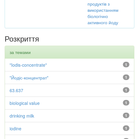
продуктів з
використанням
біологічно
активного йоду
Розкриття
за темами
"Iodis-concentrate"
1
"Йодіс-концентрат"
1
63.637
1
biological value
1
drinking milk
1
iodine
1