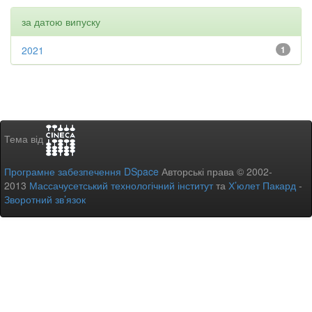
за датою випуску
2021
1
Тема від
Програмне забезпечення DSpace
Авторські права © 2002-
2013
Массачусетський технологічний інститут
та
Х’юлет Пакард
-
Зворотний зв’язок